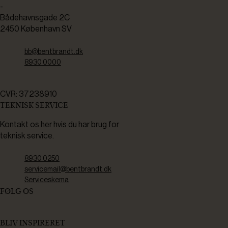
-
Bådehavnsgade 2C
2450 København SV
bb@bentbrandt.dk
8930 0000
CVR: 37238910
TEKNISK SERVICE
Kontakt os her hvis du har brug for
teknisk service.
8930 0250
servicemail@bentbrandt.dk
Serviceskema
FØLG OS
BLIV INSPIRERET