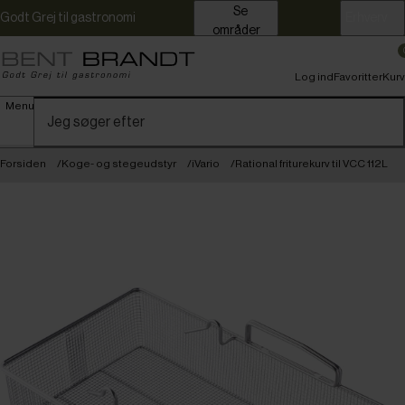
Se
Godt Grej til gastronomi
Erhverv
områder
Log ind
Favoritter
Kurv
Menu
Forsiden
Koge- og stegeudstyr
iVario
Rational friturekurv til VCC 112L