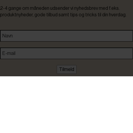
2-4 gange om måneden udsender vi nyhedsbrev med f.eks.
produktnyheder, gode tilbud samt tips og tricks til din hverdag.
Tilmeld
Ved tilmelding accepterer du at modtage nyheder, inspiration,
informationer og tilbud på varer inden for vores sortiment på e-
mail. Samtidig accepterer du persondatapolitikken. Du kan altid
framelde dig igen.