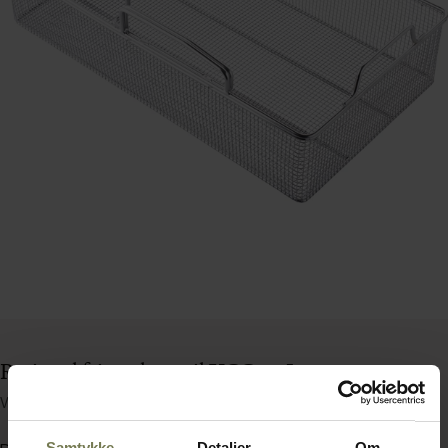
Rational friturekurv til VCC 112L
Varenummer: 71151437
Samtykke
Detaljer
Om