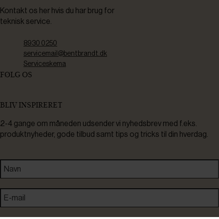
Kontakt os her hvis du har brug for
teknisk service.
8930 0250
servicemail@bentbrandt.dk
Serviceskema
FØLG OS
BLIV INSPIRERET
2-4 gange om måneden udsender vi nyhedsbrev med f.eks.
produktnyheder, gode tilbud samt tips og tricks til din hverdag.