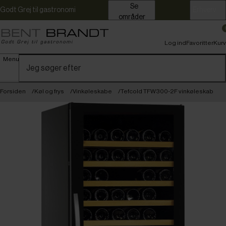
Se
Godt Grej til gastronomi
Erhverv
områder
Log ind
Favoritter
Kurv
Menu
Forsiden
Køl og frys
Vinkøleskabe
Tefcold TFW300-2F vinkøleskab