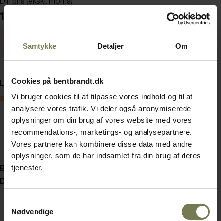
Din pris (ekskl. moms)
11.612,00 kr./stk.
Energimærkning
Samtykke
Detaljer
Om
Datablad
Cookies på bentbrandt.dk
Læg i kurv
Vi bruger cookies til at tilpasse vores indhold og til at
Bestillingsvare
analysere vores trafik. Vi deler også anonymiserede
oplysninger om din brug af vores website med vores
recommendations-, marketings- og analysepartnere.
Vores partnere kan kombinere disse data med andre
oplysninger, som de har indsamlet fra din brug af deres
tjenester.
Beskrivelse
Dokumenter
Samtykkevalg
Nødvendige