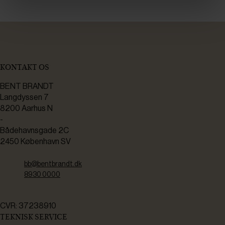
KONTAKT OS
BENT BRANDT
Langdyssen 7
8200 Aarhus N
-
Bådehavnsgade 2C
2450 København SV
bb@bentbrandt.dk
8930 0000
CVR: 37238910
TEKNISK SERVICE