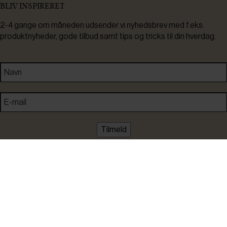
BLIV INSPIRERET
2-4 gange om måneden udsender vi nyhedsbrev med f.eks.
produktnyheder, gode tilbud samt tips og tricks til din hverdag.
Tilmeld
Ved tilmelding accepterer du at modtage nyheder, inspiration,
informationer og tilbud på varer inden for vores sortiment på e-
mail. Samtidig accepterer du persondatapolitikken. Du kan altid
framelde dig igen.