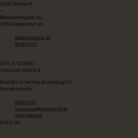
8200 Aarhus N
-
Bådehavnsgade 2C
2450 København SV
bb@bentbrandt.dk
8930 0000
CVR: 37238910
TEKNISK SERVICE
Kontakt os her hvis du har brug for
teknisk service.
8930 0250
servicemail@bentbrandt.dk
Serviceskema
FØLG OS