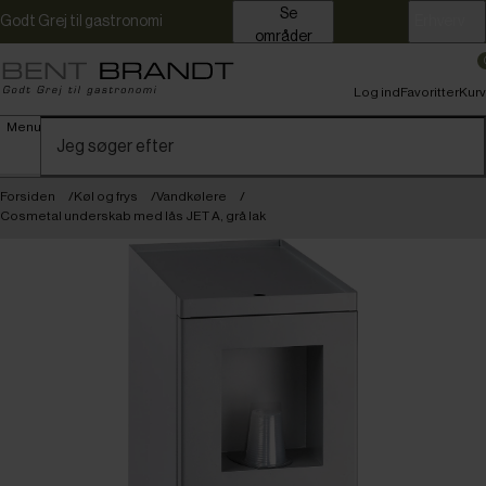
Se
Godt Grej til gastronomi
Erhverv
områder
Log ind
Favoritter
Kurv
Menu
Forsiden
Køl og frys
Vandkølere
Cosmetal underskab med lås JET A, grå lak