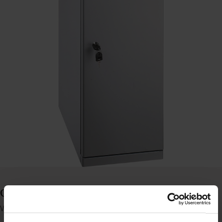
Cosmetal underskab med lås JET A, grå lak
Varenummer: 80907301