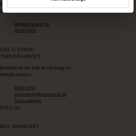
Bådehavnsgade 2C
2450 København SV
bb@bentbrandt.dk
8930 0000
CVR: 37238910
TEKNISK SERVICE
Kontakt os her hvis du har brug for
teknisk service.
8930 0250
servicemail@bentbrandt.dk
Serviceskema
FØLG OS
BLIV INSPIRERET