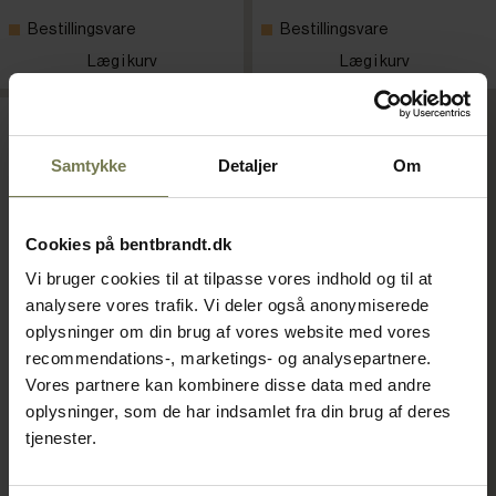
Bestillingsvare
Bestillingsvare
Læg i kurv
Læg i kurv
Samtykke
Detaljer
Om
Cookies på bentbrandt.dk
Vi bruger cookies til at tilpasse vores indhold og til at
analysere vores trafik. Vi deler også anonymiserede
oplysninger om din brug af vores website med vores
recommendations-, marketings- og analysepartnere.
Vores partnere kan kombinere disse data med andre
Foster FFC4-2 køle-/fryse-
oplysninger, som de har indsamlet fra din brug af deres
skuffemøbel
tjenester.
Varenr: 80503001
Din pris (ekskl. moms)