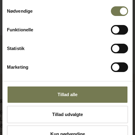
82.580,00 kr./stk.
Samtykkevalg
Nødvendige
Bestillingsvare
Læg i kurv
Funktionelle
Statistik
Viser 3 af 3 produkter
Marketing
Tillad alle
KONTAKT OS
BENT BRANDT
Tillad udvalgte
Langdyssen 7
8200 Aarhus N
-
Kun nødvendige