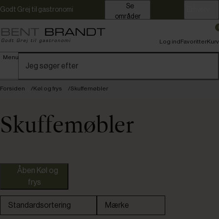
Se
Godt Grej til gastronomi
Erhverv
områder
Log ind
Favoritter
Kurv
Menu
Forsiden
Køl og frys
Skuffemøbler
Skuffemøbler
Åben Køl og
frys
Foster
Standardsortering
Mærke
Tefcold