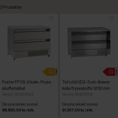
3 Produkter
Standardsortering
Laveste pris
Højeste pris
Tilføjet for nylig
Varenr.
Foster FFC6-2 køle-/fryse-
Tefcold UD2-3 uni-drawer
skuffemøbel
køle/fryseskuffe 1230 mm
Varenr: 80503002
Varenr: 80813006
Din pris (ekskl. moms)
Din pris (ekskl. moms)
88.820,00 kr./stk.
21.207,00 kr./stk.