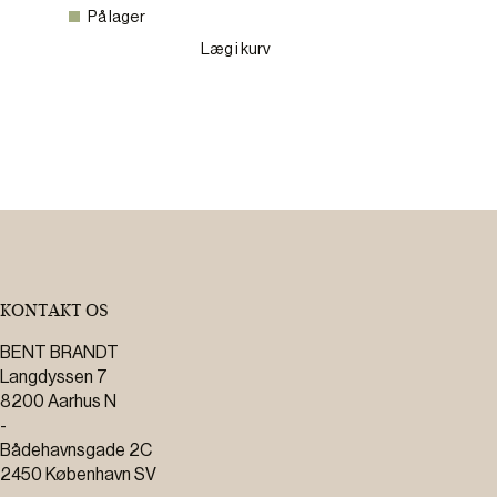
På lager
Læg i kurv
KONTAKT OS
BENT BRANDT
Langdyssen 7
8200 Aarhus N
-
Bådehavnsgade 2C
2450 København SV