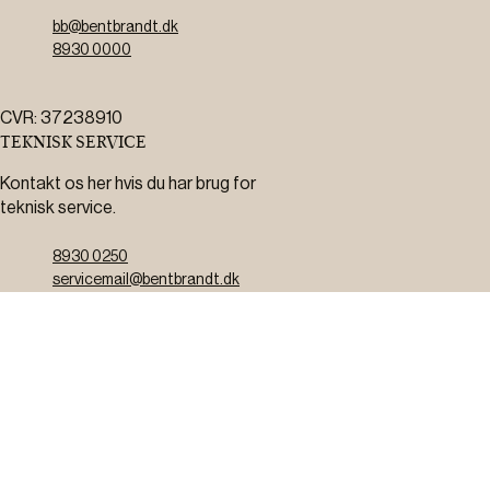
bb@bentbrandt.dk
8930 0000
CVR: 37238910
TEKNISK SERVICE
Kontakt os her hvis du har brug for
teknisk service.
8930 0250
servicemail@bentbrandt.dk
Serviceskema
FØLG OS
BLIV INSPIRERET
2-4 gange om måneden udsender vi nyhedsbrev med f.eks.
produktnyheder, gode tilbud samt tips og tricks til din hverdag.