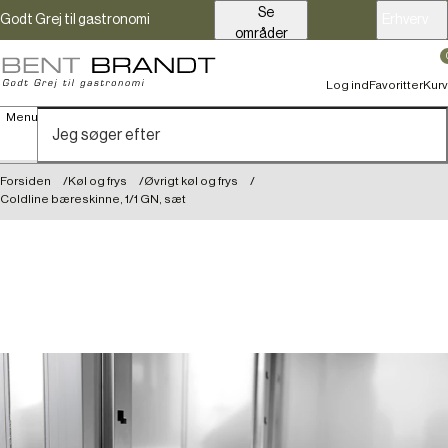
Se
Godt Grej til gastronomi
Erhverv
områder
Log ind
Favoritter
Kurv
Menu
Forsiden
Køl og frys
Øvrigt køl og frys
Coldline bæreskinne, 1/1 GN, sæt