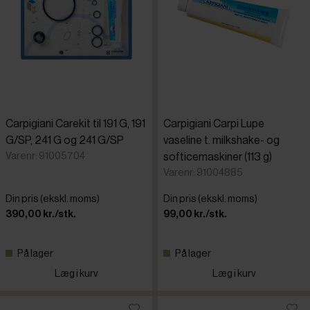
Carpigiani Carekit til 191 G, 191
Carpigiani Carpi Lupe
G/SP, 241 G og 241 G/SP
vaseline t. milkshake- og
Varenr: 91005704
softicemaskiner (113 g)
Varenr: 91004885
Din pris (ekskl. moms)
Din pris (ekskl. moms)
390,00 kr./stk.
99,00 kr./stk.
På lager
På lager
Læg i kurv
Læg i kurv