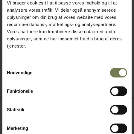
Vi bruger cookies til at tilpasse vores indhold og til at
analysere vores trafik. Vi deler også anonymiserede
oplysninger om din brug af vores website med vores
recommendations-, marketings- og analysepartnere.
Vores partnere kan kombinere disse data med andre
Coldline plasthylde, 1/1 GN
Coldline J100/1M
oplysninger, som de har indsamlet fra din brug af deres
Varenr: 80202105
indstiksvogn til køleskab
tjenester.
Varenr: 80200440
Din pris (ekskl. moms)
Din pris (ekskl. moms)
244,00 kr./stk.
8.365,00 kr./stk.
Samtykkevalg
Nødvendige
På lager
Bestillingsvare
Læg i kurv
Læg i kurv
Funktionelle
Statistik
Marketing