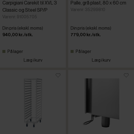
Carpigiani Carekit til XVL 3
Palle, grå plast, 80 x 60 cm
Varenr: 35299810
Classic og Steel SP/P
Varenr: 91005705
Din pris (ekskl. moms)
Din pris (ekskl. moms)
940,00 kr./stk.
779,00 kr./stk.
På lager
På lager
Læg i kurv
Læg i kurv