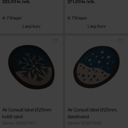
223,00 kr./stk.
271,00 kr./stk.
På lager
På lager
Læg i kurv
Læg i kurv
Air Consult label Ø25mm
Air Consult label Ø25mm,
koldt vand
danskvand
Varenr: 80907907
Varenr: 80907906