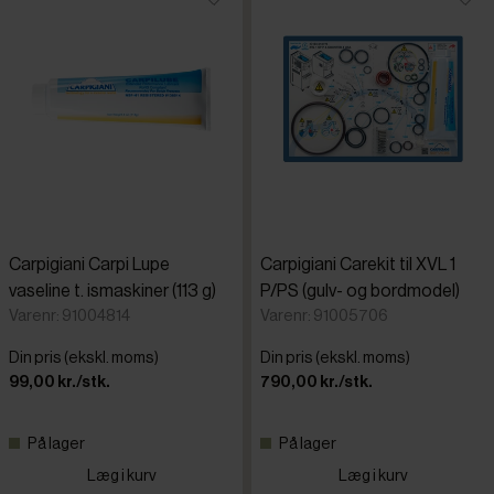
Carpigiani Carpi Lupe
Carpigiani Carekit til XVL 1
vaseline t. ismaskiner (113 g)
P/PS (gulv- og bordmodel)
Varenr: 91004814
Varenr: 91005706
Din pris (ekskl. moms)
Din pris (ekskl. moms)
99,00 kr./stk.
790,00 kr./stk.
På lager
På lager
Læg i kurv
Læg i kurv