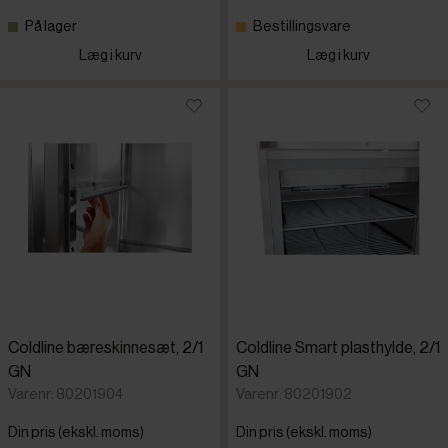
På lager
Bestillingsvare
C
Læg i kurv
Læg i kurv
C
G
T
Coldline bæreskinnesæt, 2/1
Coldline Smart plasthylde, 2/1
GN
GN
Varenr: 80201904
Varenr: 80201902
Din pris (ekskl. moms)
Din pris (ekskl. moms)