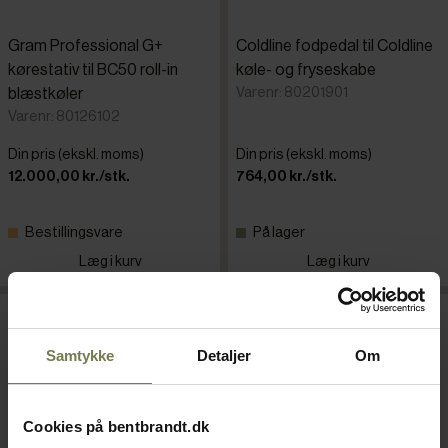
Gram Professional G+
Coldline fodpedal til Coldline
kørestativ til BC50 roll-in
køle- og fryseskabe
Varenr: 80201901
blæstkøler
Varenr: 80126102
Din pris (ekskl. moms)
Din pris (ekskl. moms)
12.000,00 kr./stk.
764,00 kr./stk.
Bestillingsvare
På lager
Læg i kurv
Læg i kurv
Samtykke
Detaljer
Om
Cookies på bentbrandt.dk