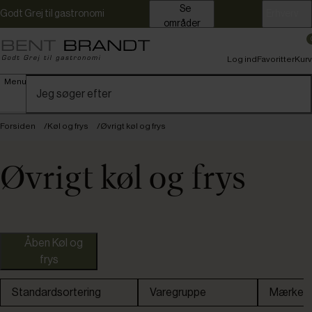
Se
Godt Grej til gastronomi
Erhverv
områder
Log ind
Favoritter
Kurv
Menu
Forsiden
Køl og frys
Øvrigt køl og frys
Øvrigt køl og frys
Åben Køl og
frys
Standardsortering
Varegruppe
Mærke
Isenkram