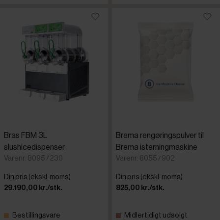
Bras FBM 3L
Brema rengøringspulver til
slushicedispenser
Brema isterningmaskine
Varenr: 80957230
Varenr: 80557902
Din pris (ekskl. moms)
Din pris (ekskl. moms)
29.190,00 kr./stk.
825,00 kr./stk.
Bestillingsvare
Midlertidigt udsolgt