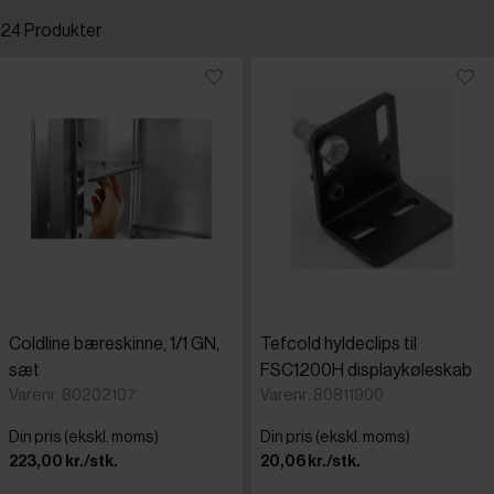
24 Produkter
Køl og frys
Standardsortering
Rullemateriel og inventar
Laveste pris
Højeste pris
Tilføjet for nylig
Varenr.
Coldline bæreskinne, 1/1 GN,
Tefcold hyldeclips til
A
sæt
FSC1200H displaykøleskab
Varenr: 80202107
Varenr: 80811900
B
Din pris (ekskl. moms)
Din pris (ekskl. moms)
223,00 kr./stk.
20,06 kr./stk.
B