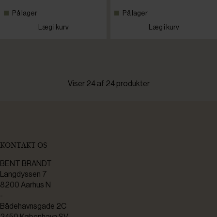
På lager
På lager
Læg i kurv
Læg i kurv
Viser 24 af 24 produkter
KONTAKT OS
BENT BRANDT
Langdyssen 7
8200 Aarhus N
-
Bådehavnsgade 2C
2450 København SV