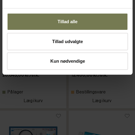
Tillad alle
Tillad udvalgte
Bras FBM 2L
Bras FBM 1PL
slushicedispenser
slushicedispenser
Varenr: 80957220
Varenr: 80957210
Kun nødvendige
Din pris (ekskl. moms)
Din pris (ekskl. moms)
20.645,00 kr./stk.
12.400,00 kr./stk.
På lager
Bestillingsvare
Læg i kurv
Læg i kurv