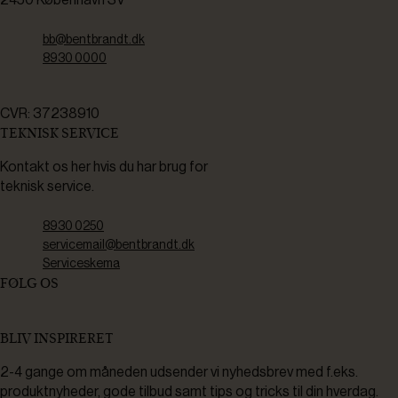
bb@bentbrandt.dk
8930 0000
CVR: 37238910
TEKNISK SERVICE
Kontakt os her hvis du har brug for
teknisk service.
8930 0250
servicemail@bentbrandt.dk
Serviceskema
FØLG OS
BLIV INSPIRERET
2-4 gange om måneden udsender vi nyhedsbrev med f.eks.
produktnyheder, gode tilbud samt tips og tricks til din hverdag.