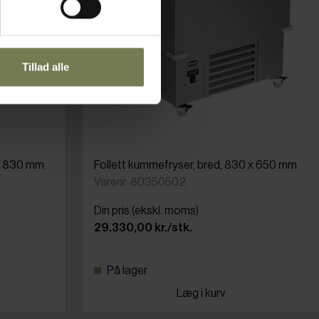
Tillad alle
 x 830 mm
Follett kummefryser, bred, 830 x 650 mm
Varenr: 80350502
Din pris (ekskl. moms)
29.330,00 kr./stk.
På lager
Læg i kurv