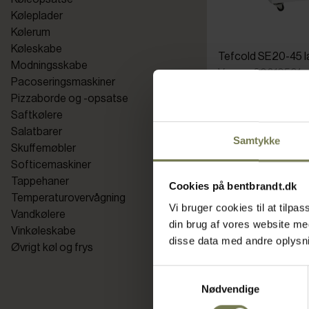
Køleplader
Kølerum
Køleskabe
Tefcold SE20-45 l
Modningsskabe
Varenr: 80810501
Pacoseringsmaskiner
Pizzaborde og -opsatse
Din pris (ekskl. mo
Saftkølere
6.927,00 kr./stk.
Salatbarer
Samtykke
Skuffemøbler
Bestillingsvare
Softicemaskiner
Læ
Tappehaner
Cookies på bentbrandt.dk
Temperaturovervågning
Vi bruger cookies til at tilp
Vandkølere
din brug af vores website m
Vinkøleskabe
disse data med andre oplysnin
Øvrigt køl og frys
Samtykkevalg
Nødvendige