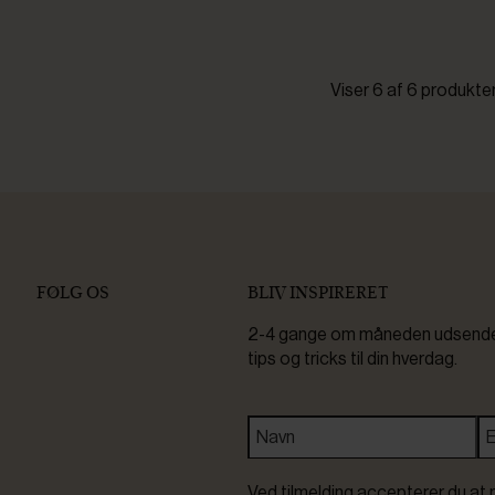
Viser 6 af 6 produkte
FØLG OS
BLIV INSPIRERET
2-4 gange om måneden udsender 
tips og tricks til din hverdag.
Ved tilmelding accepterer du at 