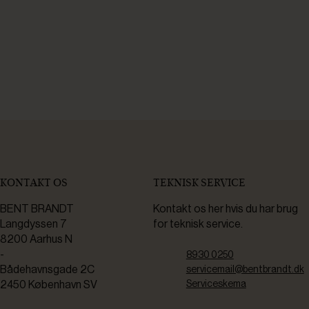
KONTAKT OS
TEKNISK SERVICE
BENT BRANDT
Kontakt os her hvis du har brug
Langdyssen 7
for teknisk service.
8200 Aarhus N
-
8930 0250
Bådehavnsgade 2C
servicemail@bentbrandt.dk
2450 København SV
Serviceskema