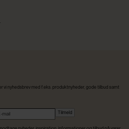
r
vi nyhedsbrev med f.eks. produktnyheder, gode tilbud samt
Tilmeld
modtage nyheder, inspiration, informationer og tilbud på varer