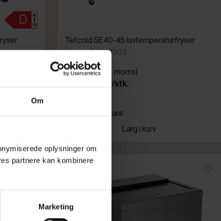
ryser
Tefcold SE40-45 lavtemperaturfryser
Varenr: 80810503
Din pris (ekskl. moms)
8.003,00 kr./stk.
Om
Bestillingsvare
Læg i kurv
 anonymiserede oplysninger om
res partnere kan kombinere
Marketing