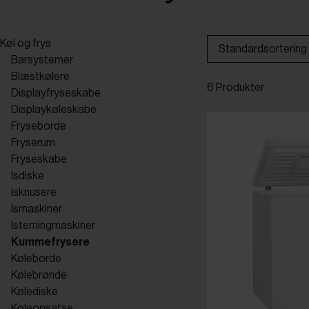
Køl og frys
Standardsortering
Barsystemer
Blæstkølere
6 Produkter
Displayfryseskabe
Displaykøleskabe
Fryseborde
Fryserum
Fryseskabe
Isdiske
Isknusere
Ismaskiner
Isterningmaskiner
Kummefrysere
Køleborde
Kølebrønde
Kølediske
Køleopsatse