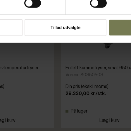
Tillad udvalgte
avtemperaturfryser
Follett kummefryser, smal, 650
Varenr: 80350503
ms)
Din pris (ekskl. moms)
29.330,00 kr./stk.
På lager
g i kurv
Læg i kurv