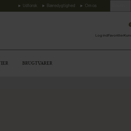
Udforsk
Bæredygtighed
Om os
Erhverv
Log ind
Favoritter
Kurv
IER
BRUGTVARER