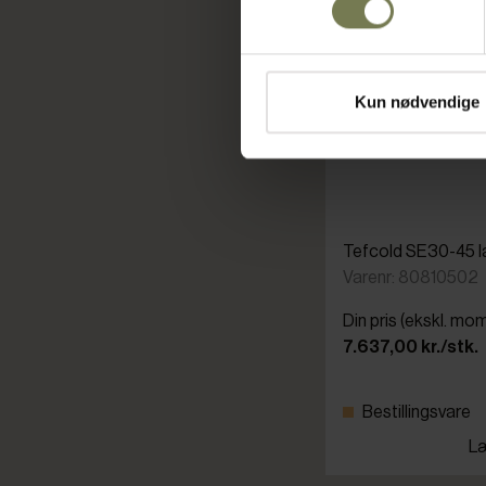
Kun nødvendige
Tefcold SE30-45 l
Varenr: 80810502
Din pris (ekskl. mo
7.637,00 kr./stk.
Bestillingsvare
Læ