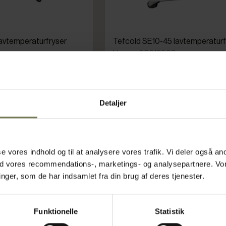
avtemperaturfryser
Tefcold SE10-45 lavtemperaturf
Varenr: 80810500
ms)
Din pris (ekskl. moms)
5.731,00 kr./stk.
Detaljer
Bestillingsvare
g i kurv
Læg i kurv
asse vores indhold og til at analysere vores trafik. Vi deler også
ed vores recommendations-, marketings- og analysepartnere. Vo
ger, som de har indsamlet fra din brug af deres tjenester.
Funktionelle
Statistik