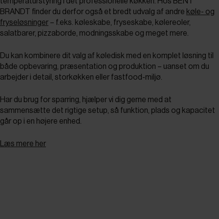
temperaturstyring i det professionelle køkken. Hos BENT
BRANDT finder du derfor også et bredt udvalg af andre
køle- og
fryseløsninger
– f.eks. køleskabe, fryseskabe, kølereoler,
salatbarer, pizzaborde, modningsskabe og meget mere.
Du kan kombinere dit valg af køledisk med en komplet løsning til
både opbevaring, præsentation og produktion – uanset om du
arbejder i detail, storkøkken eller fastfood-miljø.
Har du brug for sparring, hjælper vi dig gerne med at
sammensætte det rigtige setup, så funktion, plads og kapacitet
går op i en højere enhed.
Læs mere her