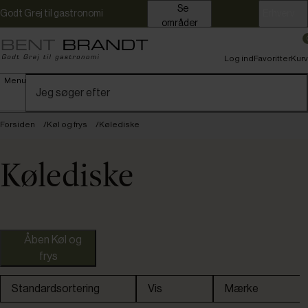
Se
Godt Grej til gastronomi
Erhverv
områder
Log ind
Favoritter
Kurv
Menu
Forsiden
Køl og frys
Kølediske
Kølediske
Nye varer
Tefcold
Åben Køl og
frys
Standardsortering
Vis
Mærke