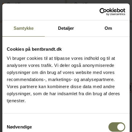
Bestillingsvare
Bestillingsvare
Læg i kurv
Læg i kurv
Samtykke
Detaljer
Om
Cookies på bentbrandt.dk
Vi bruger cookies til at tilpasse vores indhold og til at
analysere vores trafik. Vi deler også anonymiserede
oplysninger om din brug af vores website med vores
recommendations-, marketings- og analysepartnere.
Vores partnere kan kombinere disse data med andre
oplysninger, som de har indsamlet fra din brug af deres
Tefcold LPD1503F
Tefcold LPD903F
tjenester.
kølemontre
kølemontre
Varenr: 80812927
Varenr: 80812928
Samtykkevalg
Din pris (ekskl. moms)
Din pris (ekskl. moms)
Nødvendige
25.003,00 kr./stk.
18.823,00 kr./stk.