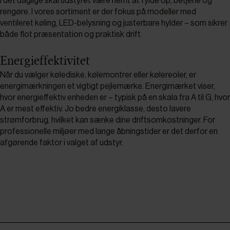
I det daglige skal udstyret være nemt at fylde op, betjene og
rengøre. I vores sortiment er der fokus på modeller med
ventileret køling, LED-belysning og justerbare hylder – som sikrer
både flot præsentation og praktisk drift.
Energieffektivitet
Når du vælger kølediske, kølemontrer eller kølereoler, er
energimærkningen et vigtigt pejlemærke. Energimærket viser,
hvor energieffektiv enheden er – typisk på en skala fra A til G, hvor
A er mest effektiv. Jo bedre energiklasse, desto lavere
strømforbrug, hvilket kan sænke dine driftsomkostninger. For
professionelle miljøer med lange åbningstider er det derfor en
afgørende faktor i valget af udstyr.