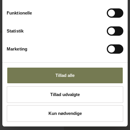
Funktionelle
Bestillingsvare
Bestillingsvare
Læg i kurv
Læg i kurv
Statistik
Marketing
Tillad alle
Tillad udvalgte
Tefcold LPD1203F
Kun nødvendige
kølemontre
Varenr: 80812926