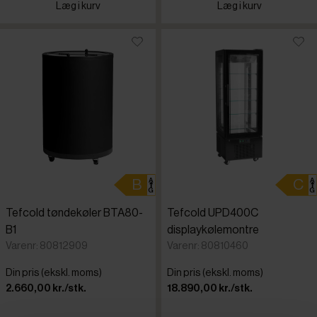
Læg i kurv
Læg i kurv
Tefcold tøndekøler BTA80-
Tefcold UPD400C
B1
displaykølemontre
Varenr: 80812909
Varenr: 80810460
Din pris (ekskl. moms)
Din pris (ekskl. moms)
2.660,00 kr./stk.
18.890,00 kr./stk.