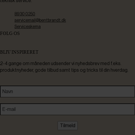
teknisk service.
8930 0250
servicemail@bentbrandt.dk
Serviceskema
FØLG OS
BLIV INSPIRERET
2-4 gange om måneden udsender vi nyhedsbrev med f.eks.
produktnyheder, gode tilbud samt tips og tricks til din hverdag.
Tilmeld