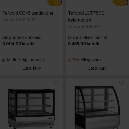
Tefcold CC45 tøndekøler
Tefcold LCT750C
Varenr: 80812900
kølemontre
Varenr: 80812921
Din pris (ekskl. moms)
Din pris (ekskl. moms)
3.004,00 kr./stk.
6.456,00 kr./stk.
Midlertidigt udsolgt
Bestillingsvare
Læg i kurv
Læg i kurv