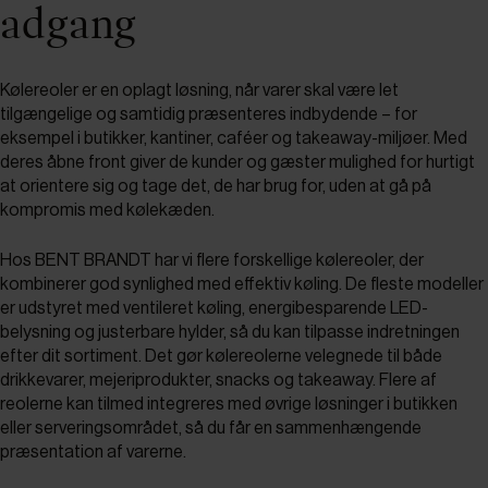
adgang
Kølereoler er en oplagt løsning, når varer skal være let
tilgængelige og samtidig præsenteres indbydende – for
eksempel i butikker, kantiner, caféer og takeaway-miljøer. Med
deres åbne front giver de kunder og gæster mulighed for hurtigt
at orientere sig og tage det, de har brug for, uden at gå på
kompromis med kølekæden.
Hos BENT BRANDT har vi flere forskellige kølereoler, der
kombinerer god synlighed med effektiv køling. De fleste modeller
er udstyret med ventileret køling, energibesparende LED-
belysning og justerbare hylder, så du kan tilpasse indretningen
efter dit sortiment. Det gør kølereolerne velegnede til både
drikkevarer, mejeriprodukter, snacks og takeaway. Flere af
reolerne kan tilmed integreres med øvrige løsninger i butikken
eller serveringsområdet, så du får en sammenhængende
præsentation af varerne.