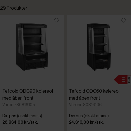
29 Produkter
Standardsortering
Laveste pris
Højeste pris
Tilføjet for nylig
Varenr.
Tefcold ODC90 kølereol
Tefcold ODC60 kølereol
med åben front
med åben front
Varenr: 80816105
Varenr: 80816106
Din pris (ekskl. moms)
Din pris (ekskl. moms)
26.834,00 kr./stk.
24.316,00 kr./stk.