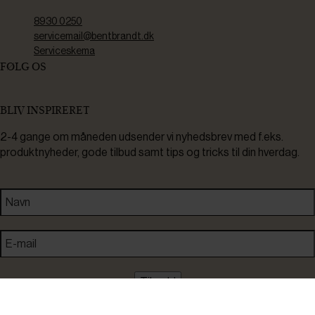
8930 0250
servicemail@bentbrandt.dk
Serviceskema
FØLG OS
BLIV INSPIRERET
2-4 gange om måneden udsender vi nyhedsbrev med f.eks.
produktnyheder, gode tilbud samt tips og tricks til din hverdag.
Tilmeld