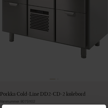
Porkka Cold-Line DD2-CD-2 kølebord
Varenummer: 80751102