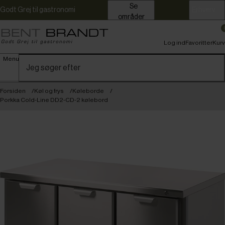
Se
Godt Grej til gastronomi
Erhverv
områder
Log ind
Favoritter
Kurv
Menu
Forsiden
Køl og frys
Køleborde
Porkka Cold-Line DD2-CD-2 kølebord