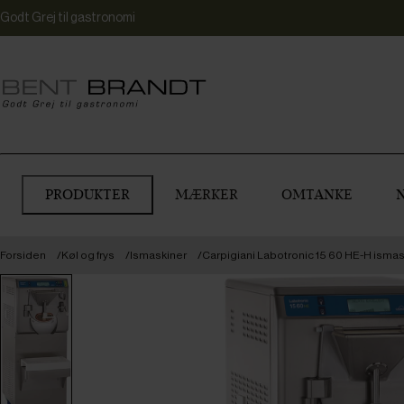
Godt Grej til gastronomi
PRODUKTER
MÆRKER
OMTANKE
Forsiden
Køl og frys
Ismaskiner
Carpigiani Labotronic 15 60 HE-H isma