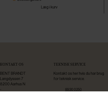
Læg i kurv
KONTAKT OS
TEKNISK SERVICE
BENT BRANDT
Kontakt os her hvis du har brug
Langdyssen 7
for teknisk service.
8200 Aarhus N
-
8930 0250
Bådehavnsgade 2C
servicemail@bentbrandt.dk
2450 København SV
Serviceskema