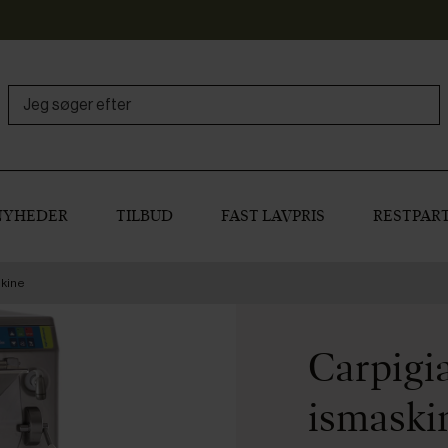
NYHEDER
TILBUD
FAST LAVPRIS
RESTPART
skine
Carpigi
ismaski