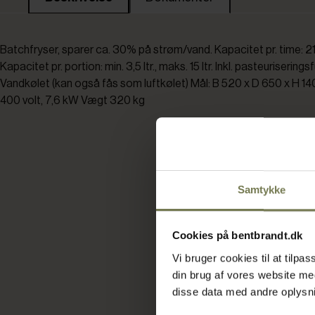
Batchfryser, sparer ca. 30% på strøm/vand. Kapacitet pr. time: 21-
Kapacitet pr. portion: min. 3,5 ltr., maks. 15 ltr. Inkl. pasteuriserings
Vandkølet (kan også fås som luftkølet) Mål: B 520 x D 650 x H 14
400 volt, 7,6 kW Vægt 320 kg
Samtykke
Cookies på bentbrandt.dk
Vi bruger cookies til at tilp
din brug af vores website m
disse data med andre oplysnin