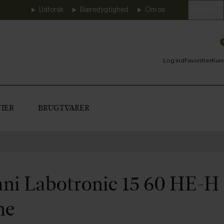
Udforsk
Bæredygtighed
Om os
Erhverv
Log ind
Favoritter
Kurv
IER
BRUGTVARER
ani Labotronic 15 60 HE-H
ne