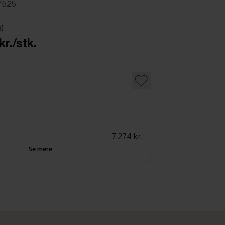
7525
s)
r./stk.