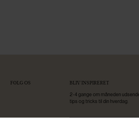
FØLG OS
BLIV INSPIRERET
2-4 gange om måneden udsender 
tips og tricks til din hverdag.
Ved tilmelding accepterer du at 