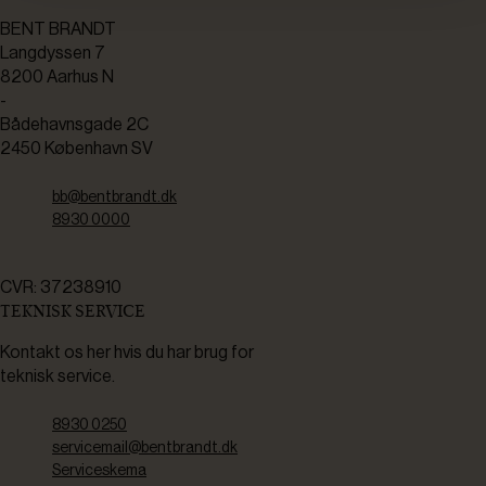
BENT BRANDT
Langdyssen 7
8200 Aarhus N
-
Bådehavnsgade 2C
2450 København SV
bb@bentbrandt.dk
8930 0000
CVR: 37238910
TEKNISK SERVICE
Kontakt os her hvis du har brug for
teknisk service.
8930 0250
servicemail@bentbrandt.dk
Serviceskema