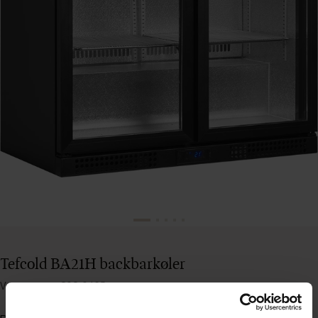
Tefcold BA21H backbarkøler
Varenummer: 80810465