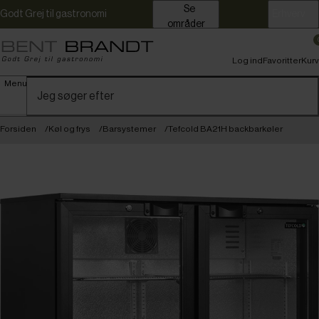
Se
Godt Grej til gastronomi
Erhverv
områder
Log ind
Favoritter
Kurv
Menu
Forsiden
Køl og frys
Barsystemer
Tefcold BA21H backbarkøler