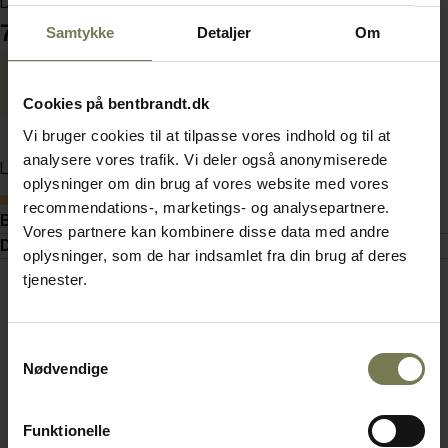
Din pris (ekskl. moms)
7.256,00 kr./stk.
Samtykke
Detaljer
Om
Energimærkning
Datablad
Cookies på bentbrandt.dk
Vi bruger cookies til at tilpasse vores indhold og til at
analysere vores trafik. Vi deler også anonymiserede
Læg i kurv
oplysninger om din brug af vores website med vores
Bestillingsvare
recommendations-, marketings- og analysepartnere.
Beskrivelse
Vores partnere kan kombinere disse data med andre
Dokumenter
oplysninger, som de har indsamlet fra din brug af deres
tjenester.
Samtykkevalg
Nødvendige
Funktionelle