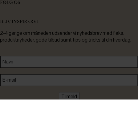
FØLG OS
BLIV INSPIRERET
2-4 gange om måneden udsender vi nyhedsbrev med f.eks.
produktnyheder, gode tilbud samt tips og tricks til din hverdag.
Tilmeld
Ved tilmelding accepterer du at modtage nyheder, inspiration,
informationer og tilbud på varer inden for vores sortiment på e-
mail. Samtidig accepterer du persondatapolitikken. Du kan altid
framelde dig igen.