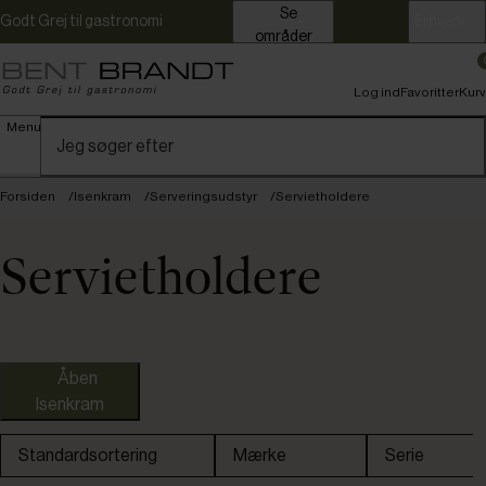
Se
Godt Grej til gastronomi
Erhverv
områder
Log ind
Favoritter
Kurv
Menu
Forsiden
Isenkram
Serveringsudstyr
Servietholdere
Servietholdere
Åben
Isenkram
APS
Fores
Standardsortering
Mærke
Serie
Stelton
Urban