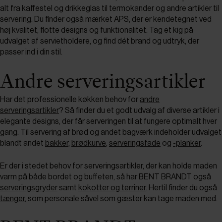
alt fra kaffestel og drikkeglas til termokander og andre artikler til
servering. Du finder også mærket APS, der er kendetegnet ved
høj kvalitet, flotte designs og funktionalitet. Tag et kig på
udvalget af servietholdere, og find dét brand og udtryk, der
passer ind i din stil.
Andre serveringsartikler
Har det professionelle køkken behov for
andre
serveringsartikler
? Så finder du et godt udvalg af diverse artikler i
elegante designs, der får serveringen til at fungere optimalt hver
gang. Til servering af brød og andet bagværk indeholder udvalget
blandt andet
bakker
,
brødkurve
,
serveringsfade
og
-planker
.
Er der i stedet behov for serveringsartikler, der kan holde maden
varm på både bordet og buffeten, så har BENT BRANDT også
serveringsgryder
samt
kokotter og terriner
. Hertil finder du også
tænger
, som personale såvel som gæster kan tage maden med.