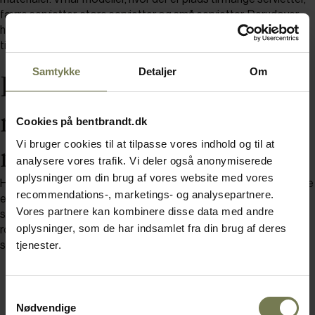
færre servietter, store servietter og små servietter. Derudover
har vi også modeller med tværpinde, der holder på servietterne -
til blandt andet udendørs servering.
Samtykke
Detaljer
Om
Forskellige materialer:
rustfrit stål, krom og
Cookies på bentbrandt.dk
Vi bruger cookies til at tilpasse vores indhold og til at
metal
analysere vores trafik. Vi deler også anonymiserede
oplysninger om din brug af vores website med vores
Her på siden har du mulighed for at finde servietholdere, der både
recommendations-, marketings- og analysepartnere.
er praktiske og dekorative. Modellerne spænder over elegante
Vores partnere kan kombinere disse data med andre
servietholdere fra Stelton og simple tråd-servietholdere til
oplysninger, som de har indsamlet fra din brug af deres
robuste servietholdere i mat, sort stål. Her finder du materialer,
tjenester.
såsom:
Rustfrit stål
Samtykkevalg
Sort, mat metal
Nødvendige
Glat krom