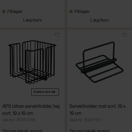
På lager
På lager
Læg i kurv
Læg i kurv
Pakker af 6 stk.
APS Urban servietholder, høj,
Servietholder, mat sort, 19 x
sort, 19 x 19 cm
19 cm
Varenr: 30197018
Varenr: 30917017
Din pris (ekskl. moms)
Din pris (ekskl. moms)