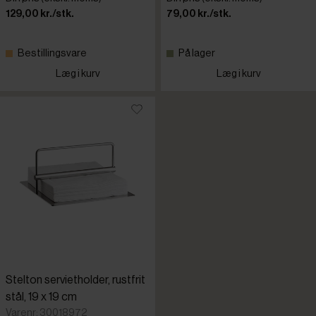
129,00 kr./stk.
79,00 kr./stk.
Bestillingsvare
På lager
Læg i kurv
Læg i kurv
Stelton servietholder, rustfrit
stål, 19 x 19 cm
Varenr: 30018972