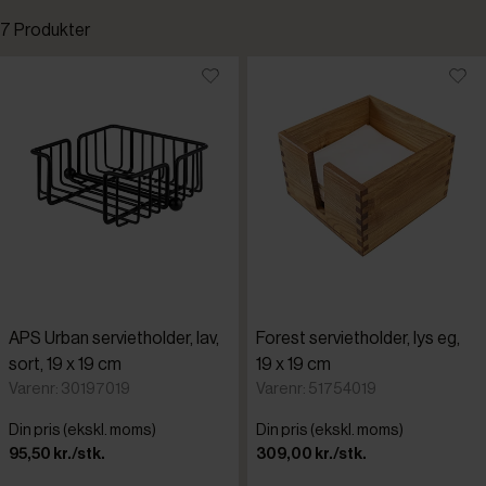
7 Produkter
Standardsortering
Laveste pris
Højeste pris
Tilføjet for nylig
Varenr.
APS Urban servietholder, lav,
Forest servietholder, lys eg,
sort, 19 x 19 cm
19 x 19 cm
Varenr: 30197019
Varenr: 51754019
Din pris (ekskl. moms)
Din pris (ekskl. moms)
95,50 kr./stk.
309,00 kr./stk.