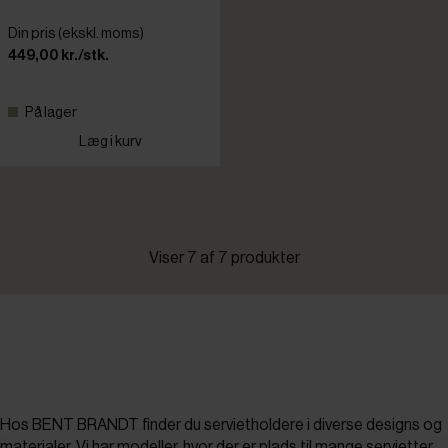
Din pris (ekskl. moms)
449,00 kr./stk.
På lager
Læg i kurv
Viser 7 af 7 produkter
Hos BENT BRANDT finder du servietholdere i diverse designs og
materialer. Vi har modeller, hvor der er plads til mange servietter,