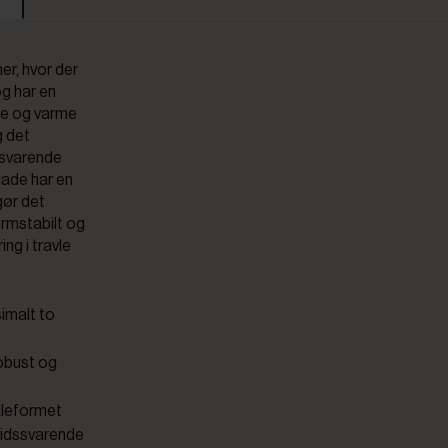
er, hvor der
og har en
lde og varme
g det
ssvarende
lade har en
gør det
ormstabilt og
ng i travle
imalt to
robust og
åleformet
 tidssvarende