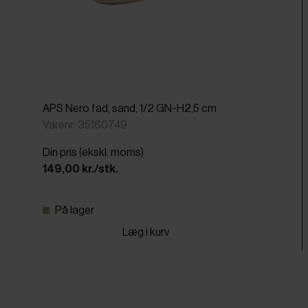
APS Nero fad, sand, 1/2 GN-H2,5 cm
Varenr: 35160749
Din pris (ekskl. moms)
149,00 kr./stk.
På lager
Læg i kurv