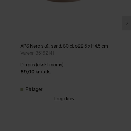
APS Nero skål, sand, 80 cl, ø22,5 x H4,5 cm
Varenr: 35162141
Din pris (ekskl. moms)
89,00 kr./stk.
På lager
Læg i kurv