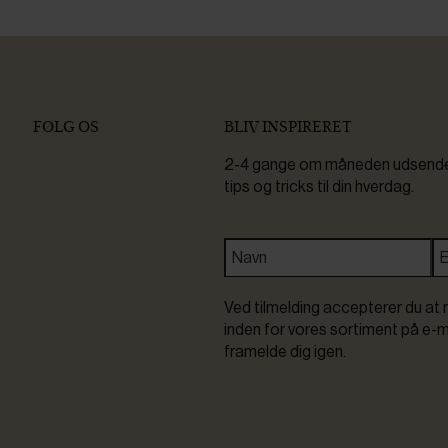
FØLG OS
BLIV INSPIRERET
2-4 gange om måneden udsender 
tips og tricks til din hverdag.
Ved tilmelding accepterer du at 
inden for vores sortiment på e-m
framelde dig igen.