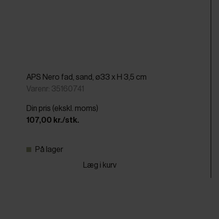
APS Nero fad, sand, ø33 x H 3,5 cm
Varenr: 35160741
Din pris (ekskl. moms)
107,00 kr./stk.
På lager
Læg i kurv