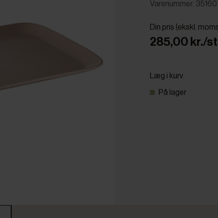
Varenummer: 3516
Din pris (ekskl. mom
285,00 kr./st
Læg i kurv
På lager
r