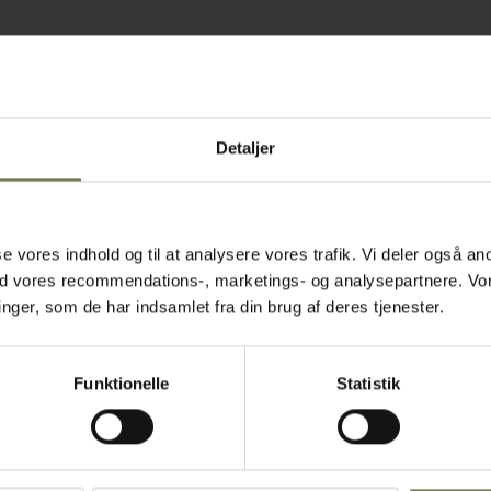
Detaljer
raktiske
lle køkken.
e tekstur på
asse vores indhold og til at analysere vores trafik. Vi deler også
er retterne
ed vores recommendations-, marketings- og analysepartnere. Vo
fadet kan
ger, som de har indsamlet fra din brug af deres tjenester.
en at det
ler fryser.
sign er dette
Funktionelle
Statistik