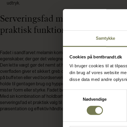
udtryk.
Serveringsfad med flot design og
praktisk funktion
Samtykke
Fadet i sandfarvet melamin kombinerer et moderne udtryk med p
Cookies på bentbrandt.dk
egenskaber, der gør det velegnet til daglig brug i det professione
Den lette vægt gør det nemt at håndtere, mens den stråleformed
Vi bruger cookies til at tilp
overfladen giver et sikkert greb og et flot udseende, der fremhæv
din brug af vores website m
på buffeten eller ved bordservering. Melaminmaterialet sikrer, at 
disse data med andre oplysnin
holde til gentagen brug og hyppig rengøring i opvaskemaskine, ud
mister form eller styrke. Fadet bør ikke anvendes i mikroovn, ovn el
Samtykkevalg
Med sin kombination af holdbarhed, lethed og et tidssvarende de
Nødvendige
serveringsfad et praktisk valg til professionelle, der ønsker en flot
præsentation og effektiv håndtering i hverdagen.