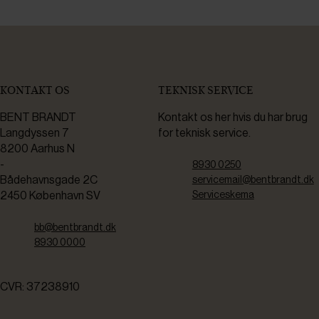
KONTAKT OS
TEKNISK SERVICE
BENT BRANDT
Kontakt os her hvis du har brug
Langdyssen 7
for teknisk service.
8200 Aarhus N
-
8930 0250
Bådehavnsgade 2C
servicemail@bentbrandt.dk
2450 København SV
Serviceskema
bb@bentbrandt.dk
8930 0000
CVR: 37238910