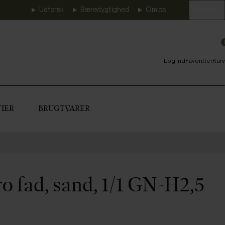
Udforsk
Bæredygtighed
Om os
Erhverv
Log ind
Favoritter
Kurv
IER
BRUGTVARER
o fad, sand, 1/1 GN-H2,5