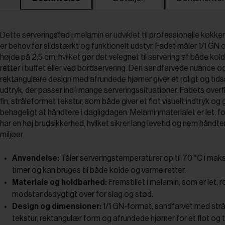
Dette serveringsfad i melamin er udviklet til professionelle køkken
er behov for slidstærkt og funktionelt udstyr. Fadet måler 1/1 GN 
højde på 2,5 cm, hvilket gør det velegnet til servering af både ko
retter i buffet eller ved bordservering. Den sandfarvede nuance o
rektangulære design med afrundede hjørner giver et roligt og tid
udtryk, der passer ind i mange serveringssituationer. Fadets overf
fin, stråleformet tekstur, som både giver et flot visuelt indtryk og 
behageligt at håndtere i dagligdagen. Melaminmaterialet er let, f
har en høj brudsikkerhed, hvilket sikrer lang levetid og nem håndteri
miljøer.
Anvendelse:
Tåler serveringstemperaturer op til 70 °C i maks
timer og kan bruges til både kolde og varme retter.
Materiale og holdbarhed:
Fremstillet i melamin, som er let, 
modstandsdygtigt over for slag og stød.
Design og dimensioner:
1/1 GN-format, sandfarvet med str
tekstur, rektangulær form og afrundede hjørner for et flot og