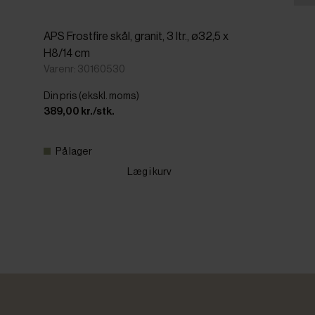
APS Frostfire skål, granit, 3 ltr., ø32,5 x
H8/14 cm
Varenr: 30160530
Din pris (ekskl. moms)
389,00 kr./stk.
På lager
Læg i kurv