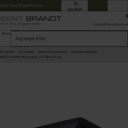
Se
Godt Grej til gastronomi
Erhverv
områder
Log ind
Favoritter
Kurv
Menu
Forsiden
Isenkram
Serveringsudstyr
Serveringsfade
APS Frostfire fad, granit, 1/2 GN-H3 cm