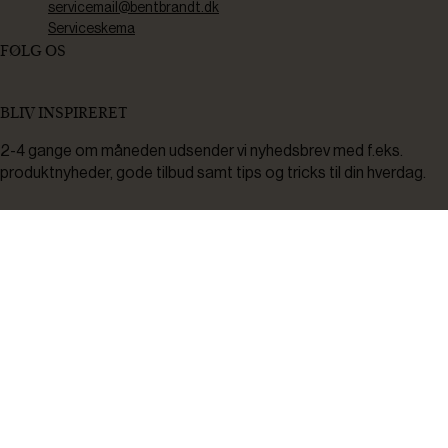
servicemail@bentbrandt.dk
Serviceskema
FØLG OS
BLIV INSPIRERET
2-4 gange om måneden udsender vi nyhedsbrev med f.eks.
produktnyheder, gode tilbud samt tips og tricks til din hverdag.
Tilmeld
Ved tilmelding accepterer du at modtage nyheder, inspiration,
informationer og tilbud på varer inden for vores sortiment på e-