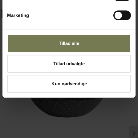
Produkter i samme serie
Marketing
Tillad alle
Tillad udvalgte
Kun nødvendige