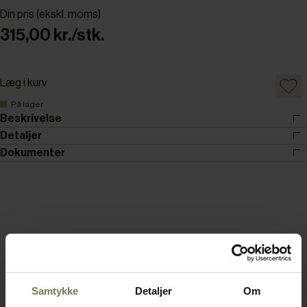
Din pris (ekskl. moms)
315,00 kr./stk.
Læg i kurv
På lager
Beskrivelse
Detaljer
Dokumenter
Samtykke
Detaljer
Om