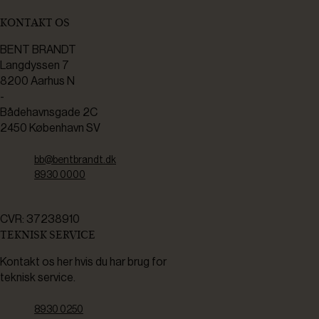
KONTAKT OS
BENT BRANDT
Langdyssen 7
8200 Aarhus N
-
Bådehavnsgade 2C
2450 København SV
bb@bentbrandt.dk
8930 0000
CVR: 37238910
TEKNISK SERVICE
Kontakt os her hvis du har brug for
teknisk service.
8930 0250