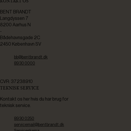
KONTAKT OS
BENT BRANDT
Langdyssen 7
8200 Aarhus N
-
Bådehavnsgade 2C
2450 København SV
bb@bentbrandt.dk
8930 0000
CVR: 37238910
TEKNISK SERVICE
Kontakt os her hvis du har brug for
teknisk service.
8930 0250
servicemail@bentbrandt.dk
Serviceskema