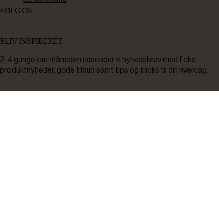
FØLG OS
BLIV INSPIRERET
2-4 gange om måneden udsender vi nyhedsbrev med f.eks.
produktnyheder, gode tilbud samt tips og tricks til din hverdag.
Tilmeld
Ved tilmelding accepterer du at modtage nyheder, inspiration,
informationer og tilbud på varer inden for vores sortiment på e-
mail. Samtidig accepterer du persondatapolitikken. Du kan altid
framelde dig igen.