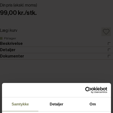
Din pris (ekskl. moms)
99,00 kr./stk.
Læg i kurv
På lager
Beskrivelse
Detaljer
Dokumenter
Samtykke
Detaljer
Om