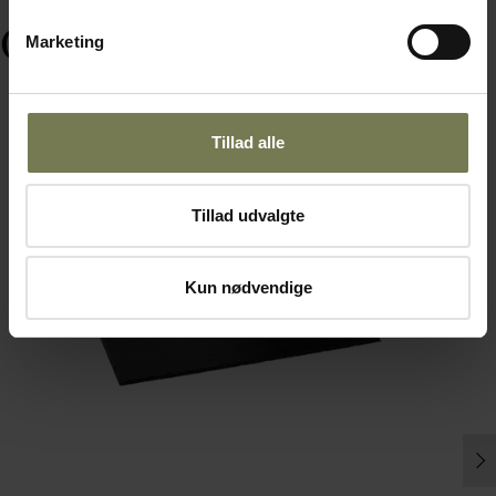
Ofte købt sammen med
Marketing
Tillad alle
Tillad udvalgte
Kun nødvendige