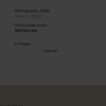
APS fad, skifer, 1/1GN
Varenr: 17023953
Din pris (ekskl. moms)
129,00 kr./stk.
På lager
Læg i kurv