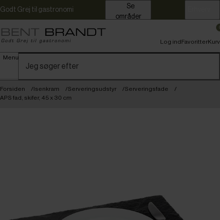
Se
Godt Grej til gastronomi
Erhverv
områder
Log ind
Favoritter
Kurv
Menu
Forsiden
Isenkram
Serveringsudstyr
Serveringsfade
APS fad, skifer, 45 x 30 cm