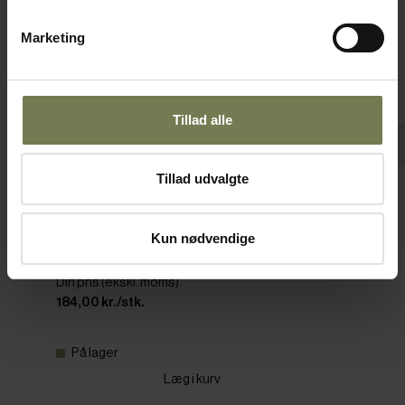
Marketing
Tillad alle
Tillad udvalgte
Peugeot Bistro peberkværn, sort, H10 cm
Varenr: 47206503
Kun nødvendige
Din pris (ekskl. moms)
184,00 kr./stk.
På lager
Læg i kurv