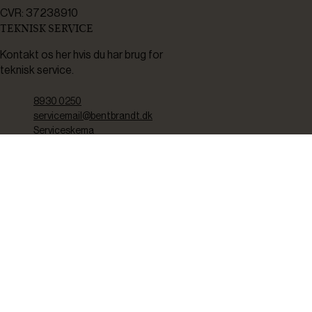
CVR: 37238910
TEKNISK SERVICE
Kontakt os her hvis du har brug for
teknisk service.
8930 0250
servicemail@bentbrandt.dk
Serviceskema
FØLG OS
BLIV INSPIRERET
2-4 gange om måneden udsender vi nyhedsbrev med f.eks.
produktnyheder, gode tilbud samt tips og tricks til din hverdag.