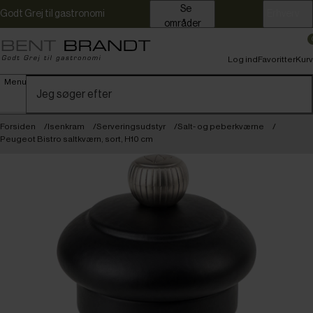
Se
Godt Grej til gastronomi
Erhverv
områder
Log ind
Favoritter
Kurv
Menu
Forsiden
Isenkram
Serveringsudstyr
Salt- og peberkværne
Peugeot Bistro saltkværn, sort, H10 cm