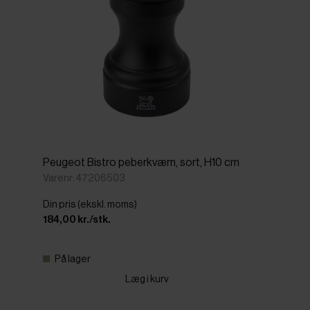
Peugeot Bistro peberkværn, sort, H10 cm
Varenr: 47206503
Din pris (ekskl. moms)
184,00 kr./stk.
På lager
Læg i kurv