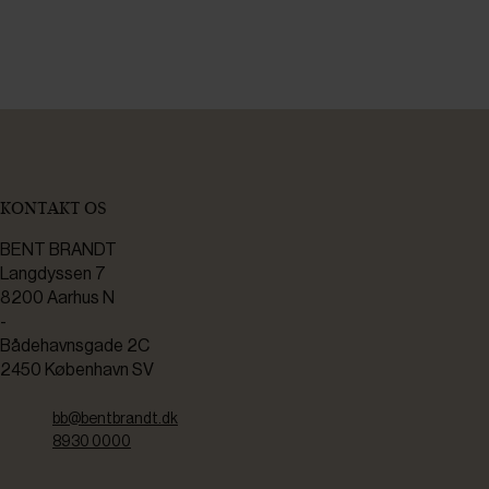
KONTAKT OS
BENT BRANDT
Langdyssen 7
8200 Aarhus N
-
Bådehavnsgade 2C
2450 København SV
bb@bentbrandt.dk
8930 0000