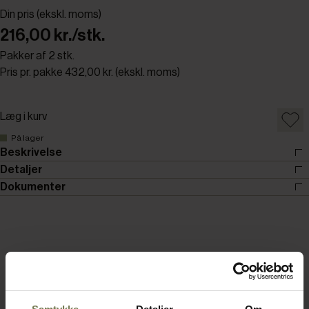
Din pris (ekskl. moms)
216,00 kr./stk.
Pakker af 2 stk.
Pris pr. pakke 432,00 kr. (ekskl. moms)
Læg i kurv
På lager
Beskrivelse
Detaljer
Dokumenter