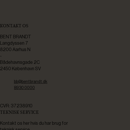
KONTAKT OS
BENT BRANDT
Langdyssen 7
8200 Aarhus N
-
Bådehavnsgade 2C
2450 København SV
bb@bentbrandt.dk
8930 0000
CVR: 37238910
TEKNISK SERVICE
Kontakt os her hvis du har brug for
teknisk service.