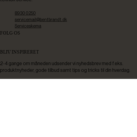
8930 0250
servicemail@bentbrandt.dk
Serviceskema
FØLG OS
BLIV INSPIRERET
2-4 gange om måneden udsender vi nyhedsbrev med f.eks.
produktnyheder, gode tilbud samt tips og tricks til din hverdag.
Tilmeld