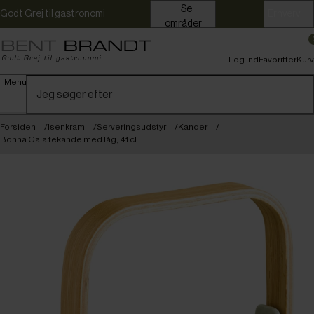
Se
Godt Grej til gastronomi
Erhverv
områder
Log ind
Favoritter
Kurv
Menu
Forsiden
Isenkram
Serveringsudstyr
Kander
Bonna Gaia tekande med låg, 41 cl