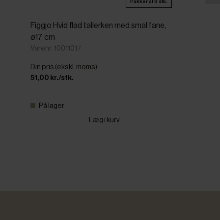
Pakker af 6 stk.
Figgjo Hvid flad tallerken med smal fane,
ø17 cm
Varenr: 10011017
Din pris (ekskl. moms)
51,00 kr./stk.
På lager
Læg i kurv