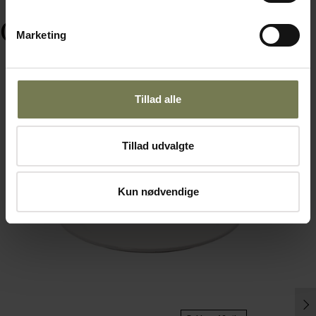
Ofte købt sammen med
Marketing
Tillad alle
Omtanke
Tillad udvalgte
Kun nødvendige