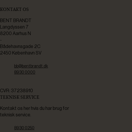
KONTAKT OS
BENT BRANDT
Langdyssen 7
8200 Aarhus N
-
Bådehavnsgade 2C
2450 København SV
bb@bentbrandt.dk
8930 0000
CVR: 37238910
TEKNISK SERVICE
Kontakt os her hvis du har brug for
teknisk service.
8930 0250