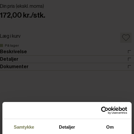
Din pris (ekskl. moms)
172,00 kr./stk.
Læg i kurv
På lager
Beskrivelse
Detaljer
Dokumenter
Samtykke
Detaljer
Om