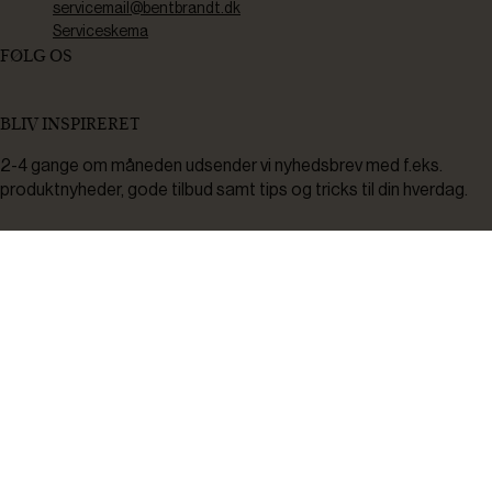
servicemail@bentbrandt.dk
Serviceskema
FØLG OS
BLIV INSPIRERET
2-4 gange om måneden udsender vi nyhedsbrev med f.eks.
produktnyheder, gode tilbud samt tips og tricks til din hverdag.
Tilmeld
Ved tilmelding accepterer du at modtage nyheder, inspiration,
informationer og tilbud på varer inden for vores sortiment på e-