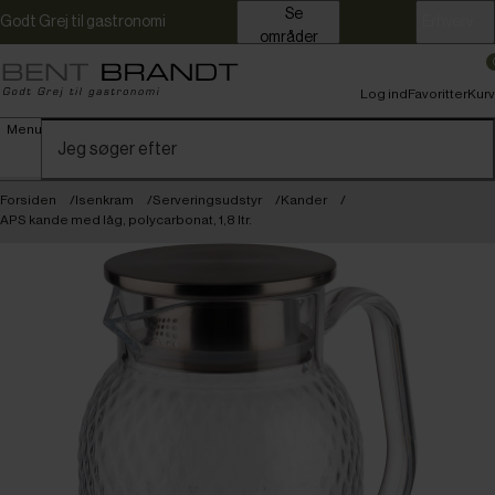
Se
Godt Grej til gastronomi
Erhverv
områder
Log ind
Favoritter
Kurv
Menu
Forsiden
Isenkram
Serveringsudstyr
Kander
APS kande med låg, polycarbonat, 1,8 ltr.