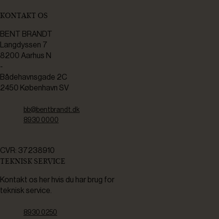
KONTAKT OS
BENT BRANDT
Langdyssen 7
8200 Aarhus N
-
Bådehavnsgade 2C
2450 København SV
bb@bentbrandt.dk
8930 0000
CVR: 37238910
TEKNISK SERVICE
Kontakt os her hvis du har brug for
teknisk service.
8930 0250