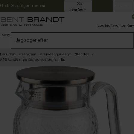
Se
Godt Grej til gastronomi
Erhverv
områder
Log ind
Favoritter
Kurv
Menu
Forsiden
Isenkram
Serveringsudstyr
Kander
APS kande med låg, polycarbonat, 1 ltr.