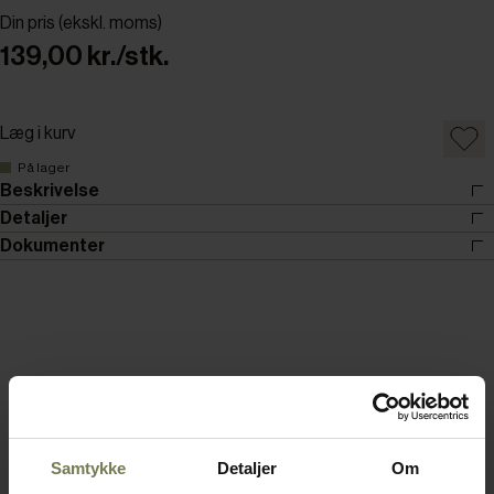
Din pris (ekskl. moms)
139,00 kr./stk.
Læg i kurv
På lager
Beskrivelse
Detaljer
Dokumenter
Samtykke
Detaljer
Om