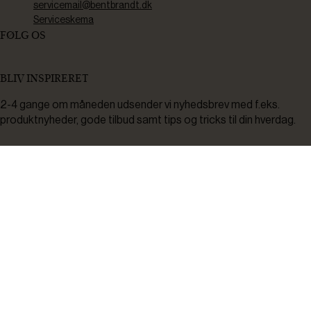
servicemail@bentbrandt.dk
Serviceskema
FØLG OS
BLIV INSPIRERET
2-4 gange om måneden udsender vi nyhedsbrev med f.eks.
produktnyheder, gode tilbud samt tips og tricks til din hverdag.
Tilmeld
Ved tilmelding accepterer du at modtage nyheder, inspiration,
informationer og tilbud på varer inden for vores sortiment på e-