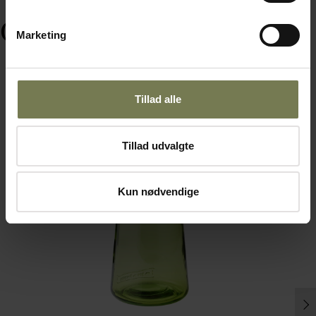
Ofte købt sammen med
Marketing
Tillad alle
Omtanke
Tillad udvalgte
Kun nødvendige