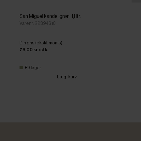
San Miguel kande, grøn, 1,1 ltr.
Varenr: 22394310
Din pris (ekskl. moms)
76,00 kr./stk.
På lager
Læg i kurv