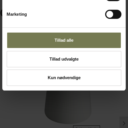
Ofte købt sammen med
Marketing
Tillad alle
Tillad udvalgte
Kun nødvendige