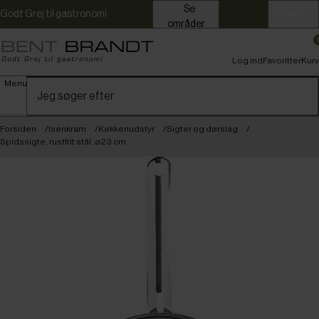
Se
Godt Grej til gastronomi
Erhverv
områder
Log ind
Favoritter
Kurv
Menu
Forsiden
Isenkram
Køkkenudstyr
Sigter og dørslag
Spidssigte, rustfrit stål, ø23 cm