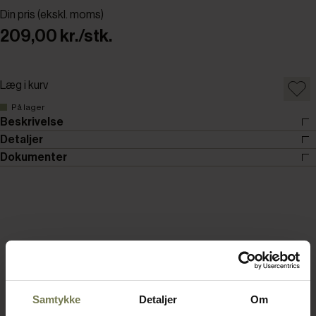
Din pris (ekskl. moms)
209,00 kr./stk.
Læg i kurv
På lager
Beskrivelse
Detaljer
Dokumenter
Samtykke
Detaljer
Om