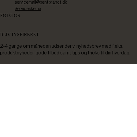
servicemail@bentbrandt.dk
Serviceskema
FØLG OS
BLIV INSPIRERET
2-4 gange om måneden udsender vi nyhedsbrev med f.eks.
produktnyheder, gode tilbud samt tips og tricks til din hverdag.
Tilmeld
Ved tilmelding accepterer du at modtage nyheder, inspiration,
informationer og tilbud på varer inden for vores sortiment på e-