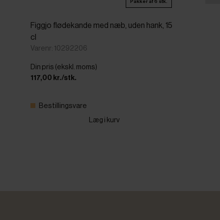
Pakker af 6 stk.
Figgjo flødekande med næb, uden hank, 15
cl
Varenr: 10292206
Din pris (ekskl. moms)
117,00 kr./stk.
Bestillingsvare
Læg i kurv