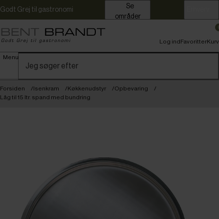
Se
Godt Grej til gastronomi
Erhverv
områder
Log ind
Favoritter
Kurv
Menu
Forsiden
Isenkram
Køkkenudstyr
Opbevaring
Låg til 15 ltr. spand med bundring