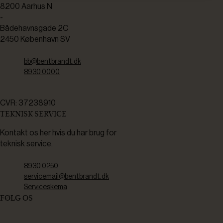
8200 Aarhus N
-
Bådehavnsgade 2C
2450 København SV
bb@bentbrandt.dk
8930 0000
CVR: 37238910
TEKNISK SERVICE
Kontakt os her hvis du har brug for
teknisk service.
8930 0250
servicemail@bentbrandt.dk
Serviceskema
FØLG OS