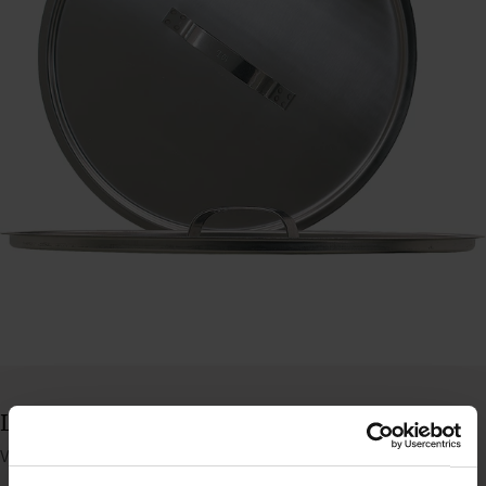
Låg til 15 ltr. spand med bundring
Varenummer: 30915315