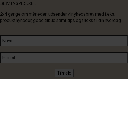
BLIV INSPIRERET
2-4 gange om måneden udsender vi nyhedsbrev med f.eks.
produktnyheder, gode tilbud samt tips og tricks til din hverdag.
Tilmeld
Ved tilmelding accepterer du at modtage nyheder, inspiration,
informationer og tilbud på varer inden for vores sortiment på e-
mail. Samtidig accepterer du persondatapolitikken. Du kan altid
framelde dig igen.