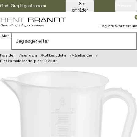
Se
Godt Grej til gastronomi
Erhverv
områder
Log ind
Favoritter
Kurv
Menu
Forsiden
Isenkram
Køkkenudstyr
Målekander
Piazza målekande, plast, 0,25 ltr.