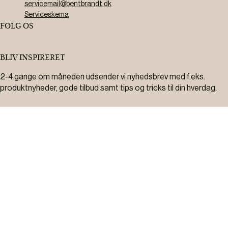
servicemail@bentbrandt.dk
Serviceskema
FØLG OS
BLIV INSPIRERET
2-4 gange om måneden udsender vi nyhedsbrev med f.eks.
produktnyheder, gode tilbud samt tips og tricks til din hverdag.
Tilmeld
Ved tilmelding accepterer du at modtage nyheder, inspiration,
informationer og tilbud på varer inden for vores sortiment på e-