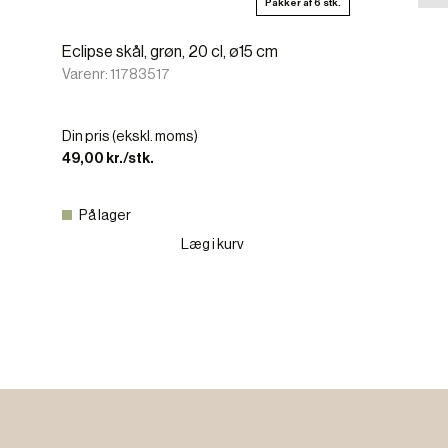
Pakker af 6 stk.
Eclipse skål, grøn, 20 cl, ø15 cm
Varenr: 11783517
Din pris (ekskl. moms)
49,00 kr./stk.
På lager
Læg i kurv