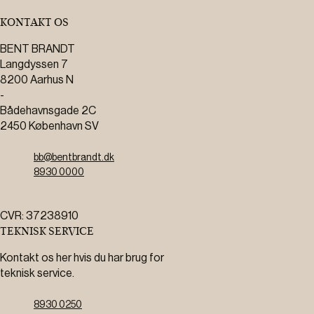
KONTAKT OS
BENT BRANDT
Langdyssen 7
8200 Aarhus N
-
Bådehavnsgade 2C
2450 København SV
bb@bentbrandt.dk
8930 0000
CVR: 37238910
TEKNISK SERVICE
Kontakt os her hvis du har brug for
teknisk service.
8930 0250