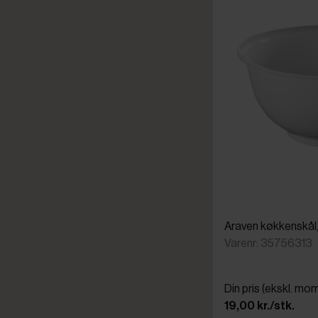
Araven køkkenskål, p
Varenr: 35756313
Din pris (ekskl. mo
19,00 kr./stk.