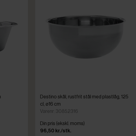
m
Destino skål, rustfrit stål med plastlåg, 125
cl, ø16 cm
Varenr: 30852316
Din pris (ekskl. moms)
96,50 kr./stk.