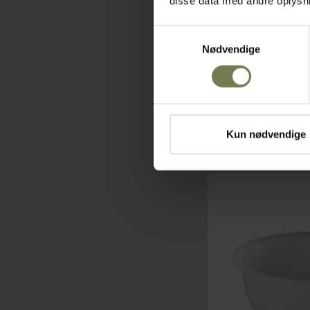
disse data med andre oplysnin
Rosti Victoria skål, 2
Varenr: 35060902
Samtykkevalg
Nødvendige
Din pris (ekskl. mo
139,00 kr./stk.
På lager
Kun nødvendige
Læ