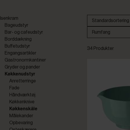
Isenkram
Standardsortering
Bageudstyr
Bar- og cafeudstyr
Rumfang
Borddækning
Buffetudstyr
34 Produkter
Engangsartikler
Gastronormkantiner
Gryder og pander
Køkkenudstyr
Anretterringe
Fade
Håndværktøj
Køkkenknive
Køkkenskåle
Målekander
Opbevaring
Osteskærere