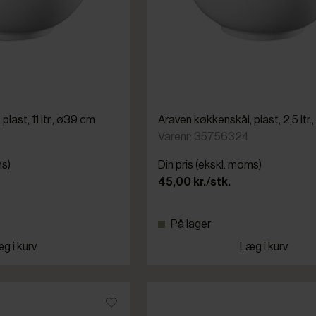
last, 11 ltr., ø39 cm
Araven køkkenskål, plast, 2,5 ltr
Varenr: 35756324
ms)
Din pris (ekskl. moms)
45,00 kr./stk.
På lager
g i kurv
Læg i kurv