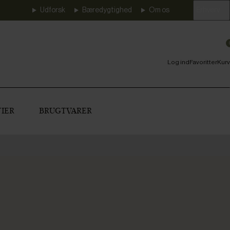
Udforsk
Bæredygtighed
Om os
Erhverv
Log ind
Favoritter
Kurv
IER
BRUGTVARER