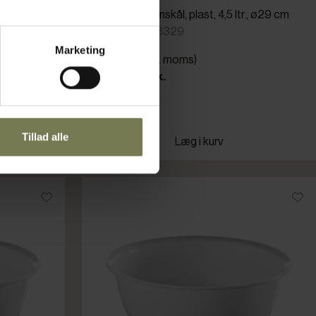
 ø34 cm
Araven køkkenskål, plast, 4,5 ltr., ø29 cm
Varenr: 35756329
Marketing
Din pris (ekskl. moms)
59,00 kr./stk.
På lager
Tillad alle
Læg i kurv