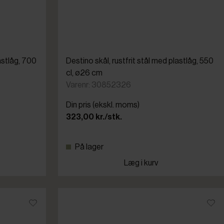
lastlåg, 700
Destino skål, rustfrit stål med plastlåg, 550
cl, ø26 cm
Varenr: 30852326
Din pris (ekskl. moms)
323,00 kr./stk.
På lager
Læg i kurv