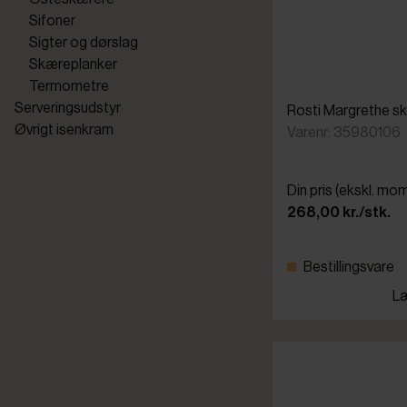
Sifoner
Sigter og dørslag
Skæreplanker
Termometre
Serveringsudstyr
Rosti Margrethe skål
Øvrigt isenkram
Varenr: 35980106
Din pris (ekskl. mo
268,00 kr./stk.
Bestillingsvare
Læ