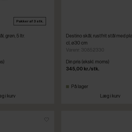
Pakker af 3 stk.
, grøn, 5 ltr.
Destino skål, rustfrit stål med p
cl, ø30 cm
Varenr: 30852330
ms)
Din pris (ekskl. moms)
345,00 kr./stk.
På lager
g i kurv
Læg i kurv