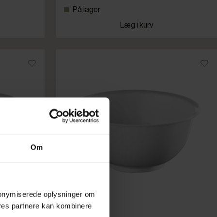
På lager
Læg i kurv
Om
 anonymiserede oplysninger om
res partnere kan kombinere