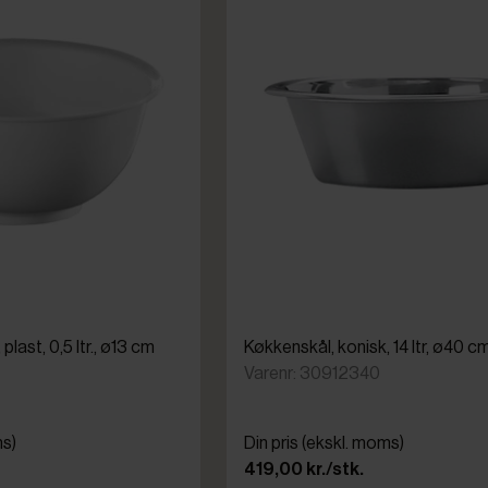
last, 0,5 ltr., ø13 cm
Køkkenskål, konisk, 14 ltr, ø40 c
Varenr: 30912340
ms)
Din pris (ekskl. moms)
419,00 kr./stk.