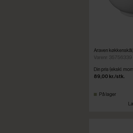
Araven køkkenskål, p
Varenr: 35756339
Din pris (ekskl. mo
89,00 kr./stk.
På lager
Læ