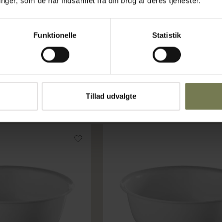
ger, som de har indsamlet fra din brug af deres tjenester.
 ltr.
Araven køkkenskål, plast, 7 ltr.,
Varenr: 35756334
Funktionelle
Statistik
ms)
Din pris (ekskl. moms)
79,00 kr./stk.
På lager
Tillad udvalgte
g i kurv
Læg i kurv