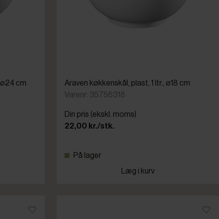
., ø24 cm
Araven køkkenskål, plast, 1 ltr., ø18 cm
Varenr: 35756318
Din pris (ekskl. moms)
22,00 kr./stk.
På lager
Læg i kurv