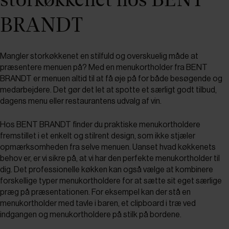
BRANDT
Mangler storkøkkenet en stilfuld og overskuelig måde at
præsentere menuen på? Med en menukortholder fra BENT
BRANDT er menuen altid til at få øje på for både besøgende og
medarbejdere. Det gør det let at spotte et særligt godt tilbud,
dagens menu eller restaurantens udvalg af vin.
Hos BENT BRANDT finder du praktiske menukortholdere
fremstillet i et enkelt og stilrent design, som ikke stjæler
opmærksomheden fra selve menuen. Uanset hvad køkkenets
behov er, er vi sikre på, at vi har den perfekte menukortholder til
dig. Det professionelle køkken kan også vælge at kombinere
forskellige typer menukortholdere for at sætte sit eget særlige
præg på præsentationen. For eksempel kan der stå en
menukortholder med tavle i baren, et clipboard i træ ved
indgangen og menukortholdere på stilk på bordene.