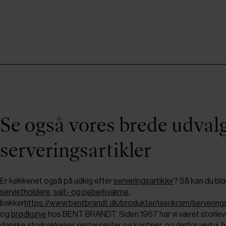
Se også vores brede udvalg
serveringsartikler
Er køkkenet også på udkig efter
serveringsartikler
? Så kan du bla
servietholdere
,
salt- og peberkværne
,
bakker
https://www.bentbrandt.dk/produkter/isenkram/serverings
og
brødkurve
hos BENT BRANDT. Siden 1967 har vi været storleve
danske storkøkkener, restauranter og kantiner, og derfor ved vi, 