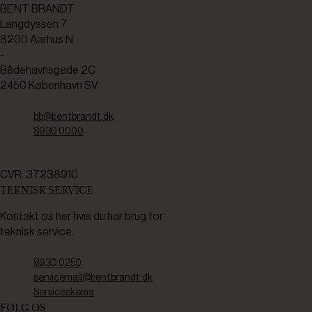
BENT BRANDT
Langdyssen 7
8200 Aarhus N
-
Bådehavnsgade 2C
2450 København SV
bb@bentbrandt.dk
8930 0000
CVR: 37238910
TEKNISK SERVICE
Kontakt os her hvis du har brug for
teknisk service.
8930 0250
servicemail@bentbrandt.dk
Serviceskema
FØLG OS