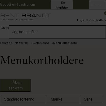
Se
Godt Grej til gastronomi
Erhverv
områder
Log ind
Favoritter
Kurv
Menu
Forsiden
Isenkram
Buffetudstyr
Menukortholdere
Menukortholdere
Fores
Åben
Isenkram
APS
Standardsortering
Mærke
Serie
Securit