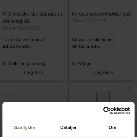
APS menukortholder, rustfrit
Forest menukortholder, guld
Varenr: 30727310
stål/akryl, A6
Varenr: 59255023
Din pris (ekskl. moms)
Din pris (ekskl. moms)
90,00 kr./stk.
97,00 kr./stk.
Midlertidigt udsolgt
På lager
Læg i kurv
Læg i kurv
Samtykke
Detaljer
Om