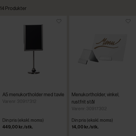
14 Produkter
Standardsortering
Laveste pris
Højeste pris
Tilføjet for nylig
Varenr.
A5 menukortholder med tavle
Menukortholder, vinkel,
Varenr: 30917312
rustfrit stål
Varenr: 30917302
Din pris (ekskl. moms)
Din pris (ekskl. moms)
449,00 kr./stk.
14,00 kr./stk.