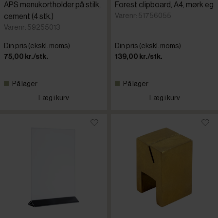
APS menukortholder på stilk,
Forest clipboard, A4, mørk eg
Varenr: 51756055
cement (4 stk.)
Varenr: 59255013
Din pris (ekskl. moms)
Din pris (ekskl. moms)
75,00 kr./stk.
139,00 kr./stk.
På lager
På lager
Læg i kurv
Læg i kurv