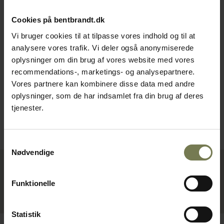
Cookies på bentbrandt.dk
Vi bruger cookies til at tilpasse vores indhold og til at
APS magnetisk
Securit menukortholder, med
analysere vores trafik. Vi deler også anonymiserede
menukortholder, akryl (2 stk.)
tavle, A5
oplysninger om din brug af vores website med vores
Varenr: 35164910
Varenr: 30917332
recommendations-, marketings- og analysepartnere.
Vores partnere kan kombinere disse data med andre
Din pris (ekskl. moms)
Din pris (ekskl. moms)
157,00 kr./stk.
349,00 kr./stk.
oplysninger, som de har indsamlet fra din brug af deres
tjenester.
Bestillingsvare
På lager
Læg i kurv
Læg i kurv
Samtykkevalg
Nødvendige
Funktionelle
Viser 14 af 14 produkter
Statistik