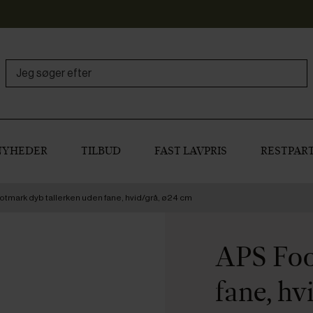
NYHEDER
TILBUD
FAST LAVPRIS
RESTPART
tmark dyb tallerken uden fane, hvid/grå, ø24 cm
APS Foo
fane, hv