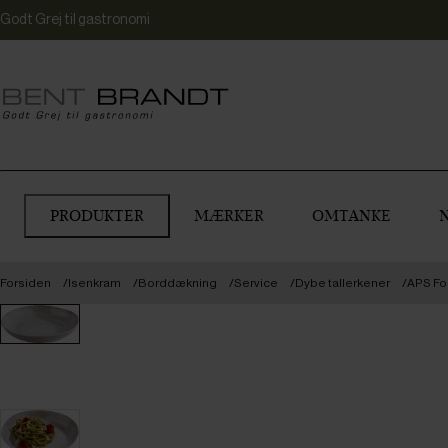
Godt Grej til gastronomi
PRODUKTER
MÆRKER
OMTANKE
Forsiden
Isenkram
Borddækning
Service
Dybe tallerkener
APS Foo