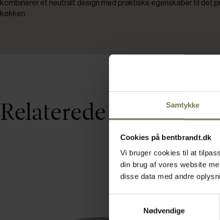
kombinerer et neutralt design med praktiske egenskaber til det p
køkken.
Relaterede varer
Samtykke
Cookies på bentbrandt.dk
Vi bruger cookies til at tilp
din brug af vores website m
disse data med andre oplysnin
Samtykkevalg
Nødvendige