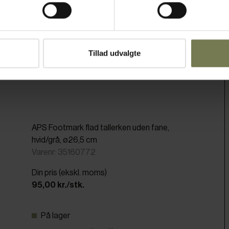
Tillad udvalgte
APS Footmark flad tallerken uden fane,
hvid/grå, ø26,5 cm
Varenr: 35160772
Din pris (ekskl. moms)
95,00 kr./stk.
På lager