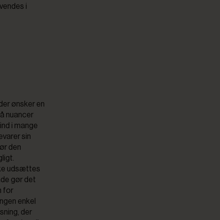
nvendes i
 der ønsker en
grå nuancer
 ind i mange
evarer sin
gør den
ligt.
kke udsættes
ade gør det
 for
ingen enkel
sning, der