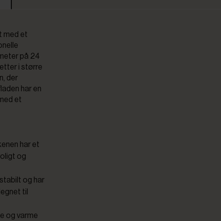
et med et
onelle
ameter på 24
etter i større
n, der
fladen har en
 med et
rkenen har et
roligt og
stabilt og har
egnet til
lde og varme