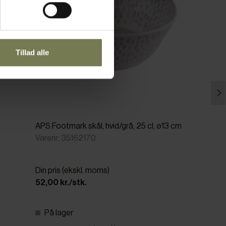
Tillad alle
APS Footmark skål, hvid/grå, 25 cl, ø13 cm
Varenr: 35162170
Din pris (ekskl. moms)
52,00 kr./stk.
På lager