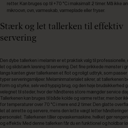
retter. Kan bruges op til +70 °C i maksimalt 2 timer. Må ikke a
mikroovn, ovn, varmeskab, varmeplade eller fryser.
Stærk og let tallerken til effektiv
servering
Den dybe tallerken i melamin er et praktisk valg til professionelle,
let og slidstærk løsning til servering. Det fine prikkede mønster i 
langs kanten giver tallerkenen et flot og roligt udtryk, som passer
typer serveringsmiljøer. Melaminmaterialet sikrer, at tallerkenen b
form og styrke, selv ved hyppig brug, og den høje brudsikkerhed 
velegnet til steder, hvor der håndteres store mængder service dag
Tallerkenen kan bruges til både kolde og varme retter, men bør i
for temperaturer over 70 °C i mere end 2 timer. Den glatte overfl
let at anrette og servere, mens den lette vægt letter håndteringen
personalet. Tallerkenen tåler opvaskemaskine, hvilket gør rengør
og effektiv. Med denne tallerken får du en funktionel og holdbar lø