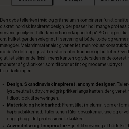
Den dybe tallerken i hvid og grå melamin kombinerer funktionalit
diskret, nordisk inspireret design, der passer ind i mange professi
serveringsmiljøer. Tallerkenen har en kapacitet på 80 cl og en di
cm, hvilket gør den velegnet til servering af både kolde og varme r
mængder. Melaminmaterialet giver en let, men robust konstruktio
modstår det daglige slid i restauranter, kantiner og buffeter. Over
glat, let skinnende finish, mens kanten og ydersiden er dekoreret
mønster af grå prikker, som tilfører et fint og moderne udtryk til
borddækningen.
Design: Skandinavisk inspireret, anonym designer
: Talle
lyst, neutralt udtryk med grå prikker langs kanten, der giver et 
tidløst look til serveringen.
Materiale og holdbarhed:
Fremstillet i melamin, som er form
høj brudsikkerhed. Tallerkenen tåler opvaskemaskine og er vel
daglig brug i det professionelle køkken.
Anvendelse og temperatur:
Egnet til servering af både ko