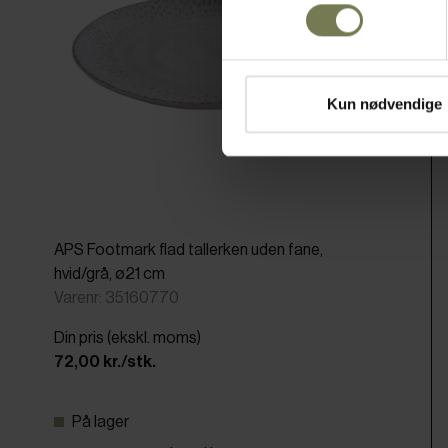
Kun nødvendige
APS Footmark flad tallerken uden fane,
hvid/grå, ø21 cm
Varenr: 35160770
Din pris (ekskl. moms)
72,00 kr./stk.
På lager