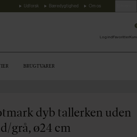
Udforsk
Bæredygtighed
Om os
Erhverv
Log ind
Favoritter
Kurv
IER
BRUGTVARER
tmark dyb tallerken uden
id/grå, ø24 cm