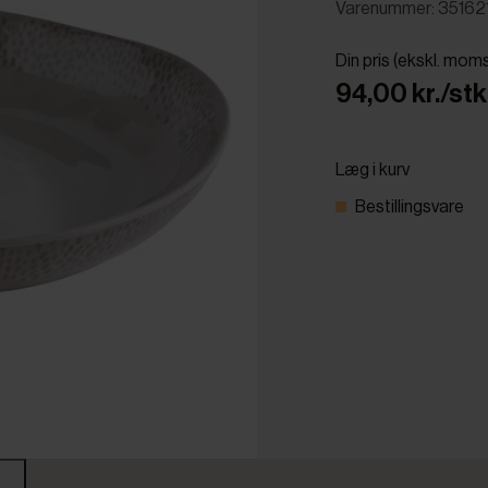
Varenummer: 35162
Din pris (ekskl. mom
94,00 kr./stk
Læg i kurv
Bestillingsvare
r