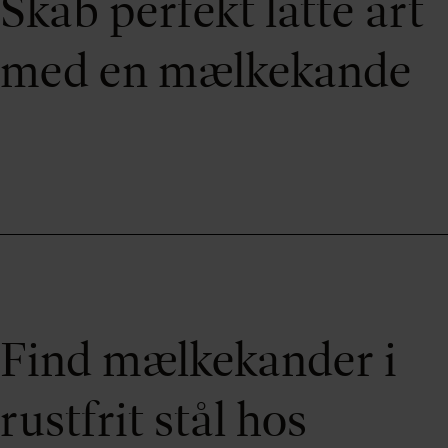
Skab perfekt latte art
med en mælkekande
Find mælkekander i
rustfrit stål hos