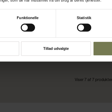
ger, som de har indsamlet fra din brug af deres tjenester.
 0,75 ltr.
Funktionelle
Statistik
ms)
Tillad udvalgte
g i kurv
Viser 7 af 7 produkte