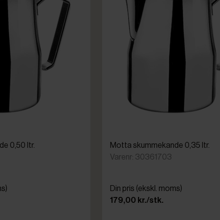
 0,50 ltr.
Motta skummekande 0,35 ltr.
Varenr: 30361703
ms)
Din pris (ekskl. moms)
179,00 kr./stk.