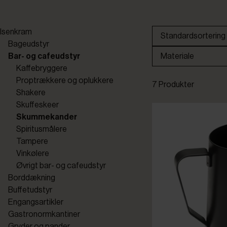
Isenkram
Standardsortering
Bageudstyr
Bar- og cafeudstyr
Materiale
Kaffebryggere
Proptrækkere og oplukkere
7 Produkter
Shakere
Skuffeskeer
Skummekander
Spiritusmålere
Tampere
Vinkølere
Øvrigt bar- og cafeudstyr
Borddækning
Buffetudstyr
Engangsartikler
Gastronormkantiner
Gryder og pander