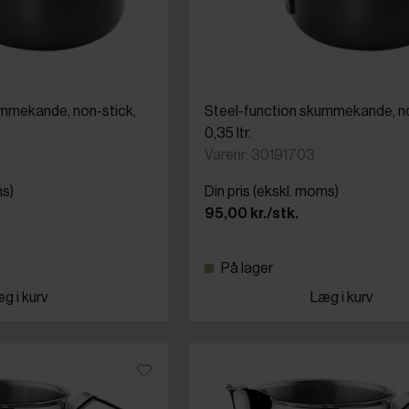
ummekande, non-stick,
Steel-function skummekande, no
0,35 ltr.
Varenr: 30191703
ms)
Din pris (ekskl. moms)
95,00 kr./stk.
På lager
g i kurv
Læg i kurv