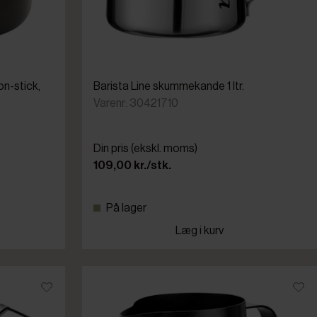
n-stick,
Barista Line skummekande 1 ltr.
Varenr: 30421710
Din pris (ekskl. moms)
109,00 kr./stk.
På lager
Læg i kurv