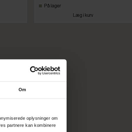
På lager
Læg i kurv
Om
 anonymiserede oplysninger om
res partnere kan kombinere