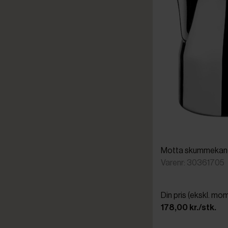
Motta skummekande
Varenr: 30361705
Din pris (ekskl. mo
178,00 kr./stk.