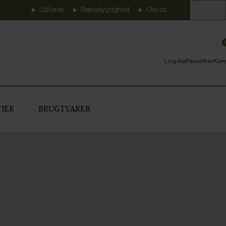
Udforsk
Bæredygtighed
Om os
Erhverv
Log ind
Favoritter
Kurv
IER
BRUGTVARER