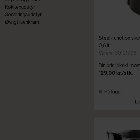
Køkkenudstyr
Serveringsudstyr
Øvrigt isenkram
Steel-function sk
0,6 ltr.
Varenr: 30191706
Din pris (ekskl. mo
129,00 kr./stk.
På lager
Læ