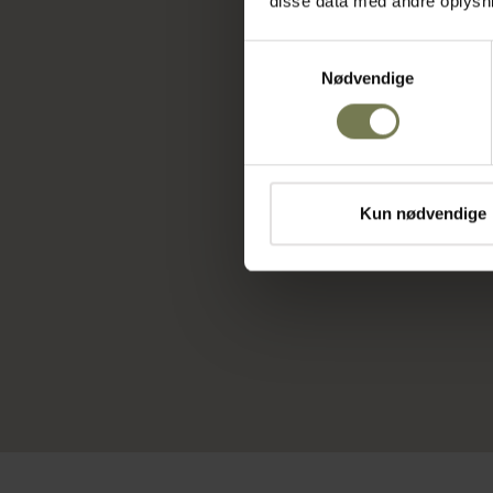
disse data med andre oplysnin
Motta skummekande
Varenr: 30361707
Samtykkevalg
Nødvendige
Din pris (ekskl. mo
219,00 kr./stk.
På lager
Kun nødvendige
Læ