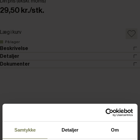
Din pris (ekskl. moms)
29,50 kr./stk.
Læg i kurv
På lager
Beskrivelse
Detaljer
Dokumenter
Samtykke
Detaljer
Om