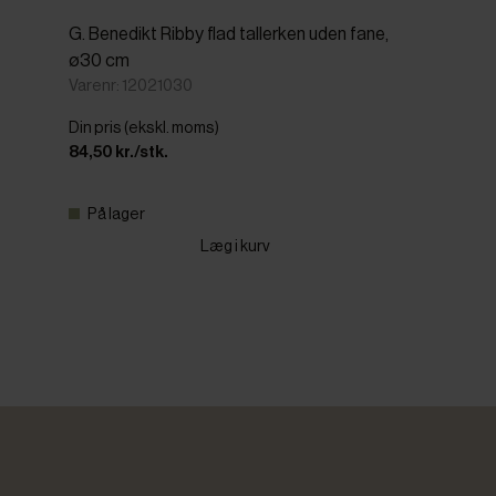
G. Benedikt Ribby flad tallerken uden fane,
ø30 cm
Varenr: 12021030
Din pris (ekskl. moms)
84,50 kr./stk.
På lager
Læg i kurv