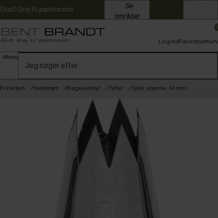
Se
Godt Grej til gastronomi
Erhverv
områder
Log ind
Favoritter
Kurv
Menu
Forsiden
Isenkram
Bageudstyr
Tyller
Tylle, stjerne, 14 mm