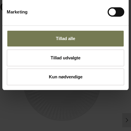
Ofte købt sammen med
Marketing
Tillad alle
Tillad udvalgte
Kun nødvendige