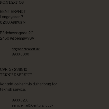
KONTAKT OS
BENT BRANDT
Langdyssen 7
8200 Aarhus N
-
Bådehavnsgade 2C
2450 København SV
bb@bentbrandt.dk
8930 0000
CVR: 37238910
TEKNISK SERVICE
Kontakt os her hvis du har brug for
teknisk service.
8930 0250
servicemail@bentbrandt.dk