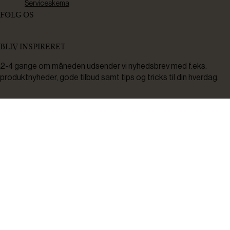
Serviceskema
FØLG OS
BLIV INSPIRERET
2-4 gange om måneden udsender vi nyhedsbrev med f.eks.
produktnyheder, gode tilbud samt tips og tricks til din hverdag.
Tilmeld
Ved tilmelding accepterer du at modtage nyheder, inspiration,
informationer og tilbud på varer inden for vores sortiment på e-
mail. Samtidig accepterer du persondatapolitikken. Du kan altid