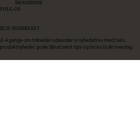
Serviceskema
FØLG OS
BLIV INSPIRERET
2-4 gange om måneden udsender vi nyhedsbrev med f.eks.
produktnyheder, gode tilbud samt tips og tricks til din hverdag.
Tilmeld
Ved tilmelding accepterer du at modtage nyheder, inspiration,
informationer og tilbud på varer inden for vores sortiment på e-
mail. Samtidig accepterer du persondatapolitikken. Du kan altid