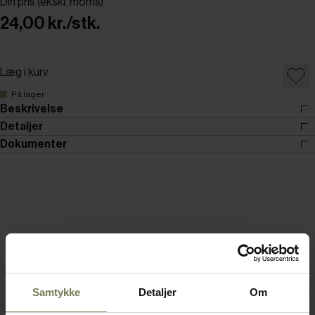
Din pris (ekskl. moms)
24,00 kr./stk.
Læg i kurv
På lager
Beskrivelse
Detaljer
Dokumenter
Samtykke
Detaljer
Om