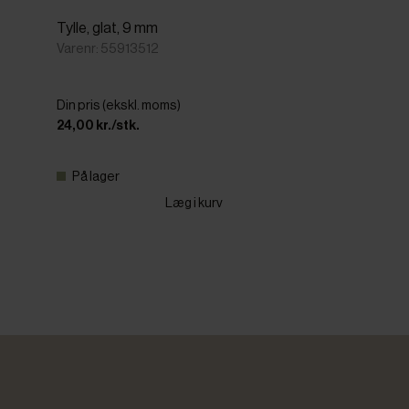
Tylle, glat, 9 mm
Varenr: 55913512
Din pris (ekskl. moms)
24,00 kr./stk.
På lager
Læg i kurv