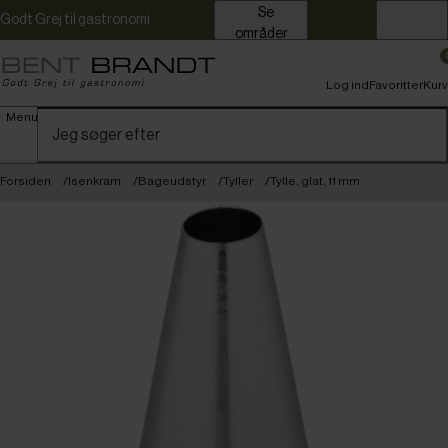
Se
Godt Grej til gastronomi
Erhverv
områder
Log ind
Favoritter
Kurv
Menu
Forsiden
Isenkram
Bageudstyr
Tyller
Tylle, glat, 11 mm