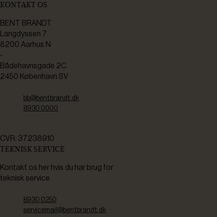
KONTAKT OS
BENT BRANDT
Langdyssen 7
8200 Aarhus N
-
Bådehavnsgade 2C
2450 København SV
bb@bentbrandt.dk
8930 0000
CVR: 37238910
TEKNISK SERVICE
Kontakt os her hvis du har brug for
teknisk service.
8930 0250
servicemail@bentbrandt.dk