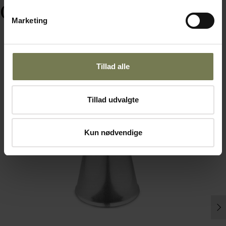
Ofte købt sammen med
Marketing
Tillad alle
Tillad udvalgte
Kun nødvendige