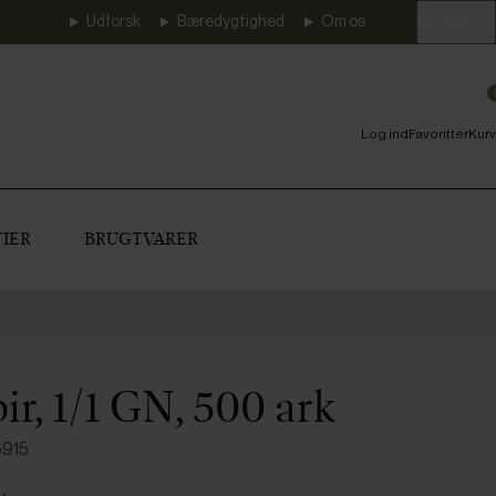
Udforsk
Bæredygtighed
Om os
Erhverv
Log ind
Favoritter
Kurv
IER
BRUGTVARER
r, 1/1 GN, 500 ark
6915