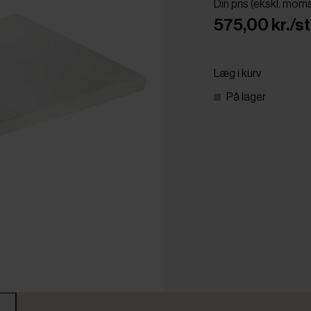
Din pris (ekskl. mom
575,00 kr./st
Læg i kurv
På lager
r