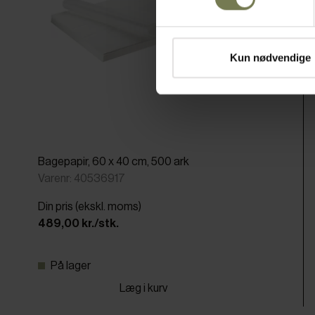
Kun nødvendige
Bagepapir, 60 x 40 cm, 500 ark
Varenr: 40536917
Din pris (ekskl. moms)
489,00 kr./stk.
På lager
Læg i kurv