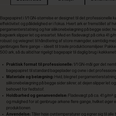
Bagepapiret i 1/1 GN-størrelse er designet til det professionelle 
effektivitet og pålidelighed er i fokus. Hvert ark er fremstillet af hv
pergamenterstatning og har silikonebelægning på begge sider, hvil
bagværk slipper let og ensartet. Med en fladevægt på cirka 41 g/m
robust og velegnet til håndtering af store mængder, samtidig med
genbruges flere gange – ideelt til travle produktionsmiljøer. Pakk
500 ark, så du altid har rigeligt bagepapir til daglig brug i køkkenet
Praktisk format til professionelle:
1/1 GN-mål gør det nemt
bagepapiret til standard bageplader og ovne i det profession
Materiale og belægning:
Hvid, blegnet pergamenterstatnin
silikonebelægning på begge sider sikrer, at dejen slipper let o
behovet for fedtstof.
Holdbarhed og genanvendelse:
Fladevægt på ca. 41 g/m² g
og mulighed for at genbruge arkene flere gange, hvilket øger ef
produktionen.
Anvendelse:
Tåler høje ovntemperaturer og egner sig til alle 