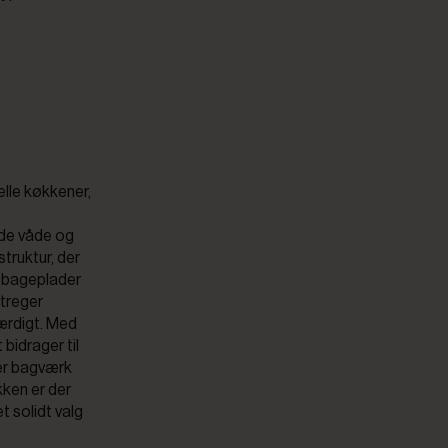
elle køkkener,
åde våde og
struktur, der
på bageplader
streger
færdigt. Med
bidrager til
per bagværk
ken er der
t solidt valg
t