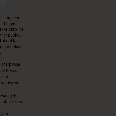
køkken, hvor
id, blegnet
ket sikrer, at
² er papiret
 at det kan
en indeholder
.
 at tilpasse
elle køkken.
g med
g reducerer
iver styrke
fektiviteten i
typer