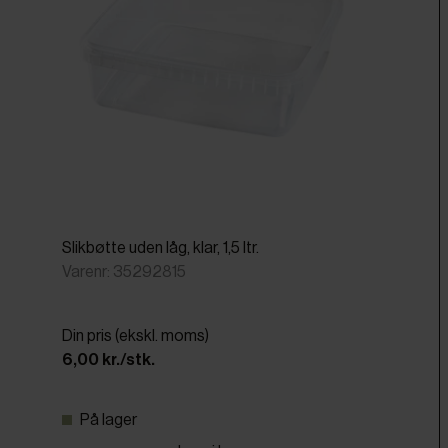
Slikbøtte uden låg, klar, 1,5 ltr.
Varenr: 35292815
Din pris (ekskl. moms)
6,00 kr./stk.
På lager