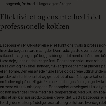
bagværk, fra brød til kager og småkager.
Effektivitet og ensartethed i det
professionelle køkken
Bagepapiret i 1/1 GN-størrelse er et funktionelt valg til profession
hvor der bages i store mængder. Den hvide, glatte overflade og
silikonebelægningen på begge sider gør det nemt at håndtere b
tørre deje, uden at de hænger fast. Papiret har en let, men robust 
føles glat og fleksibel i hånden, hvilket gør det nemt at placere 
eller i forme. Den ensartede hvide farve og det rene udtryk under
produktets funktionalitet og gør det let at se, når bagværket er 
en fladevægt på ca. 41 g/m² kan arkene bruges flere gange, hvilket 
en mere effektiv arbejdsgang. Bagepapiret er velegnet til alle ty
og kan anvendes i ovne med høje temperaturer. Med 500 ark i pak
altid et ark klar, når produktionen kræver det. Dette bagepapir er e
for dig, der ønsker pålidelige resultater og en lettere hverdag i de