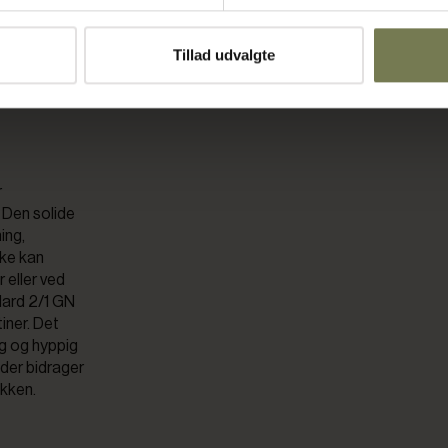
Tillad udvalgte
ng i
r
 Den solide
ing,
ske kan
 eller ved
dard 2/1 GN
iner. Det
rug og hyppig
 der bidrager
økken.