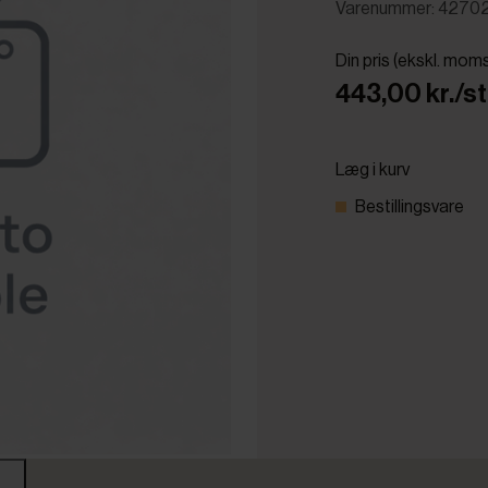
Varenummer: 4270
Din pris (ekskl. mom
443,00 kr./st
Læg i kurv
Bestillingsvare
r