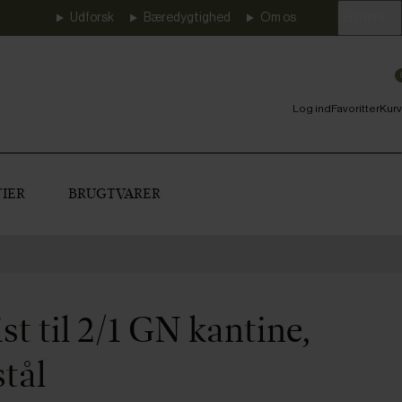
Udforsk
Bæredygtighed
Om os
Erhverv
Log ind
Favoritter
Kurv
IER
BRUGTVARER
ist til 2/1 GN kantine,
stål