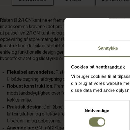
Risten til 2/1 GN kantine er fremstillet i rustfrit stål og udviklet til a
imødekomme kravene i det professionelle køkken. Den er præcist 
at passe i en 2/1 GN kantine og giver mulighed for tilberedning, af
opbevaring af store mængder råvarer og færdige retter. Risten ha
konstruktion, der sikrer stabilitet og lang holdbarhed, selv ved hy
Samtykke
enkle og funktionelle design gør den let at integrere i daglige ar
hvor effektivitet og slidstyrke er i fokus.
Cookies på bentbrandt.dk
Fleksibel anvendelse:
Risten er tilpasset 2/1 GN kantiner o
Vi bruger cookies til at tilp
til både bagning, afdrypning og opbevaring af råvarer eller fær
din brug af vores website m
Robust konstruktion:
Fremstillet i rustfrit stål, hvilket giver h
disse data med andre oplysnin
modstandsdygtighed over for korrosion og sikrer lang levetid i
køkkenmiljø.
Samtykkevalg
Praktisk design:
Den åbne struktur og jævnt fordelte stænge
Nødvendige
luftcirkulation og effektiv afdrypning, hvilket understøtter ens
tilberedning og opbevaring.
Anvendelse:
GN-mål 2/1 gør risten kompatibel med standard