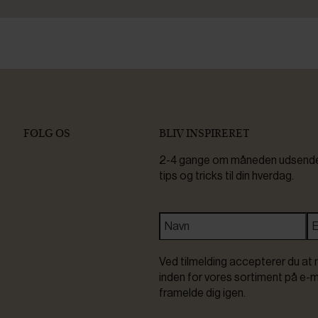
FØLG OS
BLIV INSPIRERET
2-4 gange om måneden udsender 
tips og tricks til din hverdag.
Ved tilmelding accepterer du at 
inden for vores sortiment på e-m
framelde dig igen.