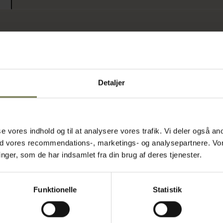
t
designet til
drypning eller
r en solid
ppig brug. Det
Detaljer
bejdsgange,
g kan bruges
asse vores indhold og til at analysere vores trafik. Vi deler også
dige retter.
ed vores recommendations-, marketings- og analysepartnere. Vo
øj
ger, som de har indsamlet fra din brug af deres tjenester.
 et travlt
r giver god
Funktionelle
Statistik
artet
 kantiner og