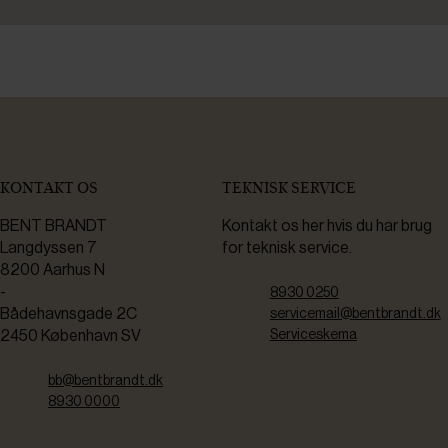
KONTAKT OS
TEKNISK SERVICE
BENT BRANDT
Kontakt os her hvis du har brug
Langdyssen 7
for teknisk service.
8200 Aarhus N
-
8930 0250
Bådehavnsgade 2C
servicemail@bentbrandt.dk
2450 København SV
Serviceskema
bb@bentbrandt.dk
8930 0000