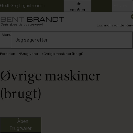
Se
Godt Grej til gastronomi
Erhverv
områder
Log ind
Favoritter
Kurv
Menu
Forsiden
Brugtvarer
Øvrige maskiner (brugt)
Øvrige maskiner
(brugt)
Nye varer
Åben
Brugtvarer