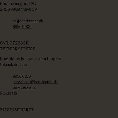
Bådehavnsgade 2C
2450 København SV
bb@bentbrandt.dk
8930 0000
CVR: 37238910
TEKNISK SERVICE
Kontakt os her hvis du har brug for
teknisk service.
8930 0250
servicemail@bentbrandt.dk
Serviceskema
FØLG OS
BLIV INSPIRERET