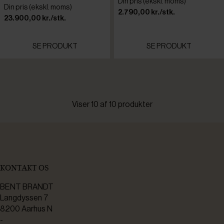
Din pris (ekskl. moms)
Din pris (ekskl. moms)
2.790,00 kr./stk.
23.900,00 kr./stk.
SE PRODUKT
SE PRODUKT
Viser 10 af 10 produkter
KONTAKT OS
BENT BRANDT
Langdyssen 7
8200 Aarhus N
-