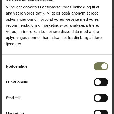
990,00 kr./stk.
2.790,00 kr./stk.
Vi bruger cookies til at tilpasse vores indhold og til at
analysere vores trafik. Vi deler også anonymiserede
oplysninger om din brug af vores website med vores
SE PRODUKT
SE PRODUKT
recommendations-, marketings- og analysepartnere.
Vores partnere kan kombinere disse data med andre
oplysninger, som de har indsamlet fra din brug af deres
tjenester.
Samtykkevalg
Nødvendige
Funktionelle
Dehydrator Pro De Luxe
Vaffelrullemaskine
Statistik
Varenr: 88624877
Automatisk
Varenr: 88804926
Din pris (ekskl. moms)
Marketing