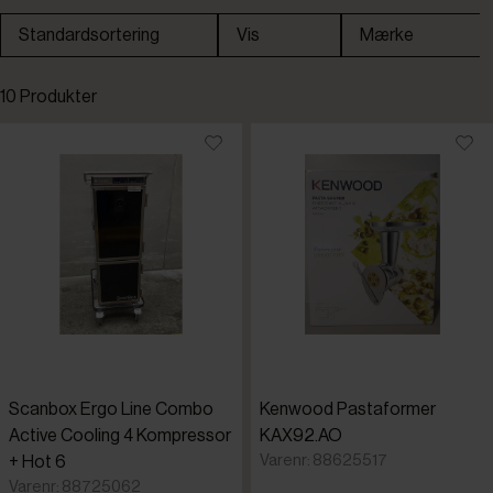
Standardsortering
Vis
Mærke
Henkelma
Standardsortering
10 Produkter
Kenwood
Laveste pris
Scanbox
Højeste pris
Scanslib
Tilføjet for nylig
Varenr.
Scanbox Ergo Line Combo
Kenwood Pastaformer
Active Cooling 4 Kompressor
KAX92.AO
Varenr: 88625517
+ Hot 6
Varenr: 88725062