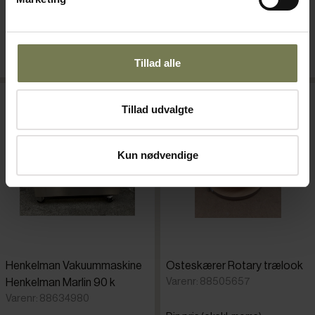
Din pris (ekskl. moms)
2.800,00 kr./stk.
24.500,00 kr./stk.
SE PRODUKT
SE PRODUKT
Tillad alle
Tillad udvalgte
Kun nødvendige
Henkelman Vakuummaskine
Osteskærer Rotary trælook
Varenr: 88505657
Henkelman Marlin 90 k
Varenr: 88634980