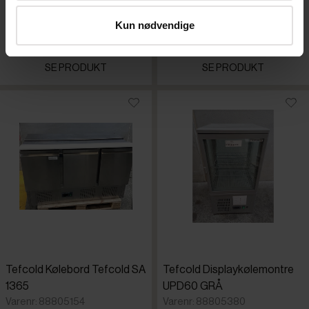
Din pris (ekskl. moms)
Din pris (ekskl. moms)
24.700,00 kr./stk.
Kun nødvendige
15.990,00 kr./stk.
SE PRODUKT
SE PRODUKT
Tefcold Kølebord Tefcold SA
Tefcold Displaykølemontre
1365
UPD60 GRÅ
Varenr: 88805154
Varenr: 88805380