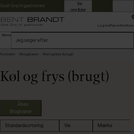
Se
Godt Grej til gastronomi
Erhverv
områder
Log ind
Favoritter
Kurv
Menu
Forsiden
Brugtvarer
Køl og frys (brugt)
Køl og frys (brugt)
Nye varer
Åben
Brugtvarer
Standardsortering
Vis
Mærke