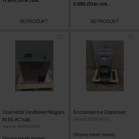
11.900,00 kr./stk.
5.990,00 kr./stk.
SE PRODUKT
SE PRODUKT
Cosmetal Vandkøler Niagara
Scotsman Ice Dispenser
Varenr: 88804916
IN 65 AC indb.
Varenr: 88805606
Din pris (ekskl. moms)
Din pris (ekskl. moms)