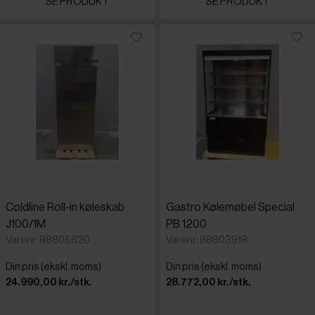
SE PRODUKT
SE PRODUKT
Gamko
Gastro
Gram
Gram Prof
Hoshizaki
Coldline Roll-in køleskab
Gastro Kølemøbel Special
J100/1M
PB 1200
Irinox
Varenr: 88805620
Varenr: 88803918
Din pris (ekskl. moms)
Din pris (ekskl. moms)
Nemox
24.990,00 kr./stk.
28.772,00 kr./stk.
Tefcold