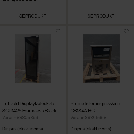
SE PRODUKT
SE PRODUKT
Tefcold Displaykøleskab
Brema Isterningmaskine
SCU1425 Frameless Black
CB184A HC
Varenr: 88805396
Varenr: 88805658
Din pris (ekskl. moms)
Din pris (ekskl. moms)