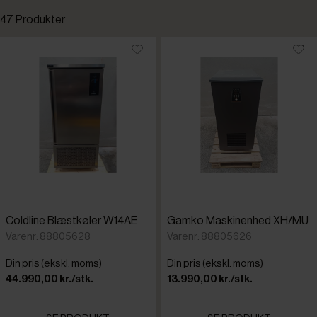
47 Produkter
Standardsortering
Laveste pris
Højeste pris
Tilføjet for nylig
Varenr.
Coldline Blæstkøler W14AE
Gamko Maskinenhed XH/MU
Brema
Varenr: 88805628
Varenr: 88805626
Din pris (ekskl. moms)
Din pris (ekskl. moms)
Coldline
44.990,00 kr./stk.
13.990,00 kr./stk.
Cosmetal