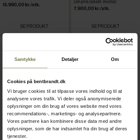
Din pris (ekskl. moms)
15.990,00 kr./stk.
7.900,00 kr./stk.
SE PRODUKT
SE PRODUKT
Samtykke
Detaljer
Om
Cookies på bentbrandt.dk
Vi bruger cookies til at tilpasse vores indhold og til at
analysere vores trafik. Vi deler også anonymiserede
oplysninger om din brug af vores website med vores
recommendations-, marketings- og analysepartnere.
Hoshizaki Kølebord
Brema Isterningmaskine
Vores partnere kan kombinere disse data med andre
Snowflake SCR 130
CB249A HC
oplysninger, som de har indsamlet fra din brug af deres
Varenr: 88804906
Varenr: 88805615
tjenester.