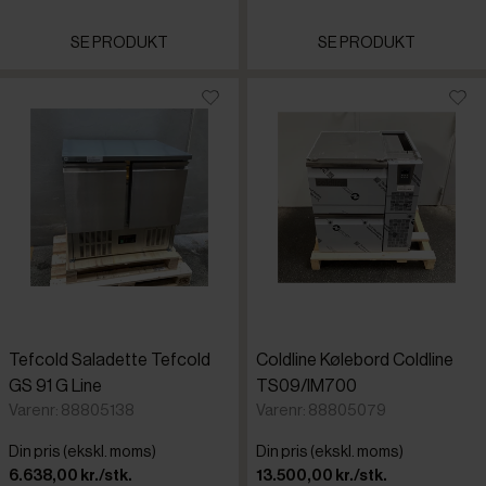
SE PRODUKT
SE PRODUKT
Tefcold Saladette Tefcold
Coldline Kølebord Coldline
GS 91 G Line
TS09/IM700
Varenr: 88805138
Varenr: 88805079
Din pris (ekskl. moms)
Din pris (ekskl. moms)
6.638,00 kr./stk.
13.500,00 kr./stk.