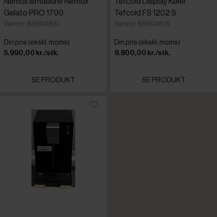
Nemox Ismaskine Nemox
Tefcold Display Køler
Gelato PRO 1700
Tefcold FS 1202 S
Varenr: 88804881
Varenr: 88804618
Din pris (ekskl. moms)
Din pris (ekskl. moms)
5.990,00 kr./stk.
9.800,00 kr./stk.
SE PRODUKT
SE PRODUKT