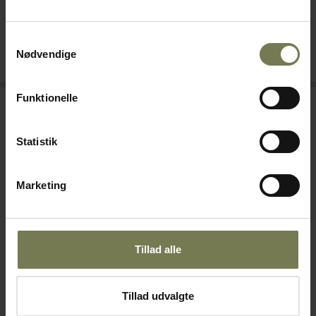
Din pris (ekskl. moms)
Din pris (ekskl. moms)
18.244,00 kr./stk.
6.990,00 kr./stk.
Samtykkevalg
Nødvendige
SE PRODUKT
SE PRODUKT
Funktionelle
Statistik
Marketing
Tillad alle
Ismaskine Telme Poker A
Nemox Nemox Hurtigblender
Varenr: 88804861
Frix Air frx-180
Tillad udvalgte
Varenr: 88805002