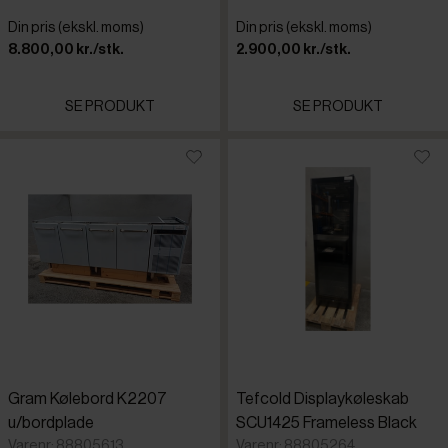
Din pris (ekskl. moms)
Din pris (ekskl. moms)
8.800,00 kr./stk.
2.900,00 kr./stk.
SE PRODUKT
SE PRODUKT
Gram Kølebord K2207
Tefcold Displaykøleskab
u/bordplade
SCU1425 Frameless Black
Varenr: 88805613
Varenr: 88805264