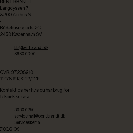
BENT BRANDT
Langdyssen 7
8200 Aarhus N
-
Bådehavnsgade 2C
2450 København SV
bb@bentbrandt.dk
8930 0000
CVR: 37238910
TEKNISK SERVICE
Kontakt os her hvis du har brug for
teknisk service.
8930 0250
servicemail@bentbrandt.dk
Serviceskema
FØLG OS