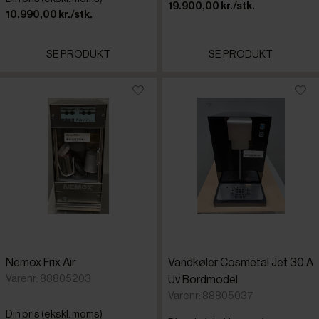
19.900,00 kr./stk.
10.990,00 kr./stk.
SE PRODUKT
SE PRODUKT
Nemox Frix Air
Vandkøler Cosmetal Jet 30 A
Varenr: 88805203
Uv Bordmodel
Varenr: 88805037
Din pris (ekskl. moms)