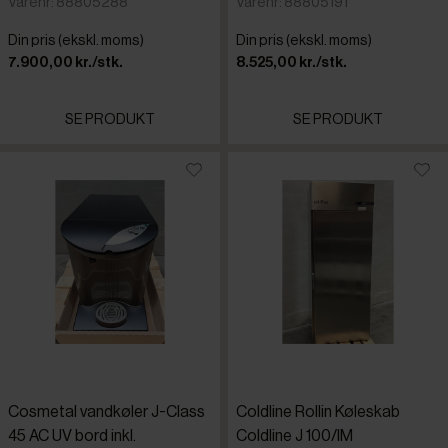
Varenr: 88805288
Varenr: 88805191
Din pris (ekskl. moms)
Din pris (ekskl. moms)
7.900,00 kr./stk.
8.525,00 kr./stk.
SE PRODUKT
SE PRODUKT
Cosmetal vandkøler J-Class
Coldline Rollin Køleskab
45 AC UV bord inkl.
Coldline J 100/IM