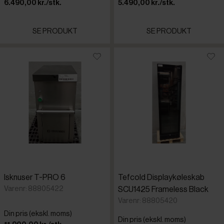
6.490,00 kr./stk.
5.490,00 kr./stk.
SE PRODUKT
SE PRODUKT
Isknuser T-PRO 6
Tefcold Displaykøleskab
Varenr: 88805422
SCU1425 Frameless Black
Varenr: 88805420
Din pris (ekskl. moms)
Din pris (ekskl. moms)