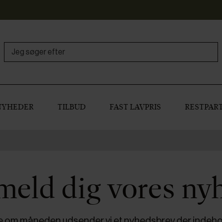
NYHEDER
TILBUD
FAST LAVPRIS
RESTPART
meld dig vores ny
e om måneden udsender vi et nyhedsbrev der indeho