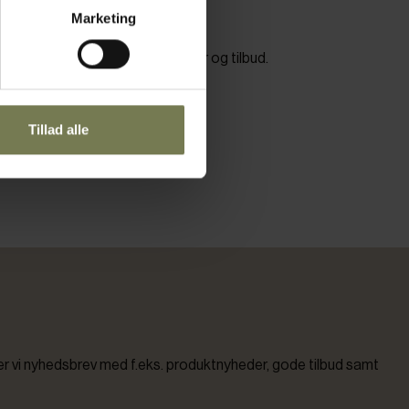
Marketing
e dig om arrangementer, nyheder og tilbud.
ores
persondatapolitik her
.
Tillad alle
vi nyhedsbrev med f.eks. produktnyheder, gode tilbud samt