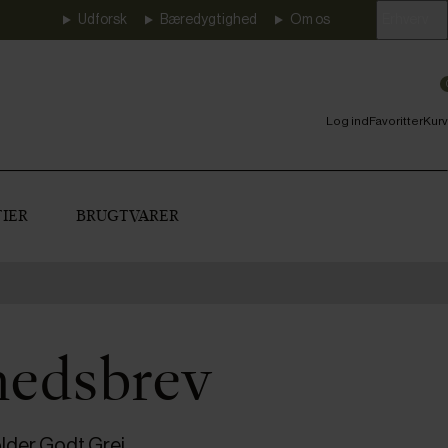
Udforsk
Bæredygtighed
Om os
Erhverv
Log ind
Favoritter
Kurv
IER
BRUGTVARER
hedsbrev
lder Godt Grej