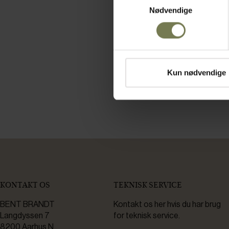
Nødvendige
Ved at tilm
Du accepte
Kun nødvendige
Alle nyhedsb
KONTAKT OS
TEKNISK SERVICE
BENT BRANDT
Kontakt os her hvis du har brug
Langdyssen 7
for teknisk service.
8200 Aarhus N