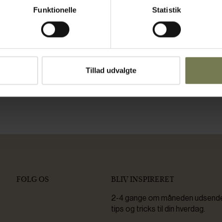
Funktionelle
Statistik
elde dig accepterer du, at BENT BRANDT lejlighedsvis kan kontakt
rer også at modtage infomails fra BENT BRANDT. Du kan læse v
Tillad udvalgte
reve indeholder et link til at afmelde fremtidige e-mails.
FØLG OS
BLIV INSPIRERET
2-4 gange om måneden udsender 
tips og tricks til din hverdag.