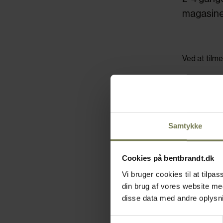
magasinet
Ved at tilm
Samtykke
Navn
E-mail
Cookies på bentbrandt.dk
Vi bruger cookies til at tilp
din brug af vores website m
disse data med andre oplysnin
Tilmeld
Samtykkevalg