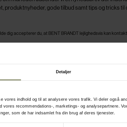
, produktnyheder, gode tilbud samt tips og tricks til
elde dig accepterer du, at BENT BRANDT lejlighedsvis kan kontakt
Detaljer
asse vores indhold og til at analysere vores trafik. Vi deler også
ed vores recommendations-, marketings- og analysepartnere. Vo
ger, som de har indsamlet fra din brug af deres tjenester.