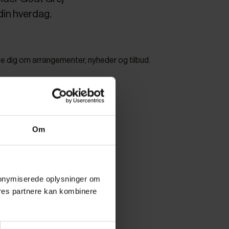
 din hverdag.
e dig om arrangementer, nyheder og tilbud.
Om
 anonymiserede oplysninger om
res partnere kan kombinere