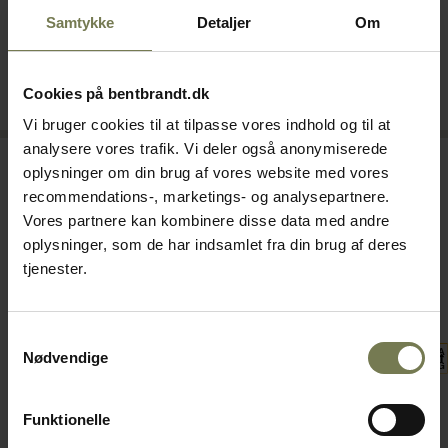
8.350,00 kr./stk.
7.600,00 kr./stk.
Samtykke
Detaljer
Om
Normalpris: 12.800,00 kr./stk.
Normalpris: 11.600,00 kr./stk.
Bestillingsvare
Bestillingsvare
Cookies på bentbrandt.dk
Læg i kurv
Læg i kurv
Vi bruger cookies til at tilpasse vores indhold og til at
analysere vores trafik. Vi deler også anonymiserede
Kampagnevare
Kampagnevare
oplysninger om din brug af vores website med vores
recommendations-, marketings- og analysepartnere.
Vores partnere kan kombinere disse data med andre
oplysninger, som de har indsamlet fra din brug af deres
tjenester.
Samtykkevalg
Nødvendige
Gram Professional G+
Gram Professional G+
Funktionelle
Compact F200 W fryseskab
Compact GR200 W
Varenr: 80121402
køleskab