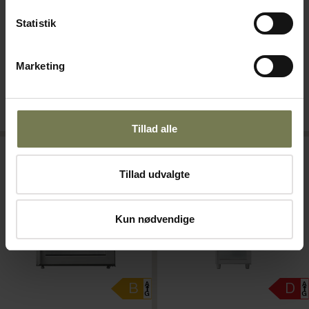
Varenr: 80121304
Statistik
Din pris (ekskl. moms)
Din pris (ekskl. moms)
5.790,00 kr./stk.
6.100,00 kr./stk.
Marketing
Normalpris: 8.300,00 kr./stk.
Normalpris: 9.650,00 kr./stk.
Bestillingsvare
Bestillingsvare
Læg i kurv
Læg i kurv
Tillad alle
Kampagnevare
Kampagnevare
Tillad udvalgte
Kun nødvendige