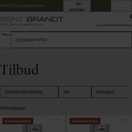
Se
Godt Grej til gastronomi
Erhverv
områder
Log ind
Favoritter
Kurv
Menu
Tilbud
Standardsortering
Vis
Kategori
Kampagnevare
14 Produkter
Fryseskab
Kampagnevare
Kampagnevare
Køleskab