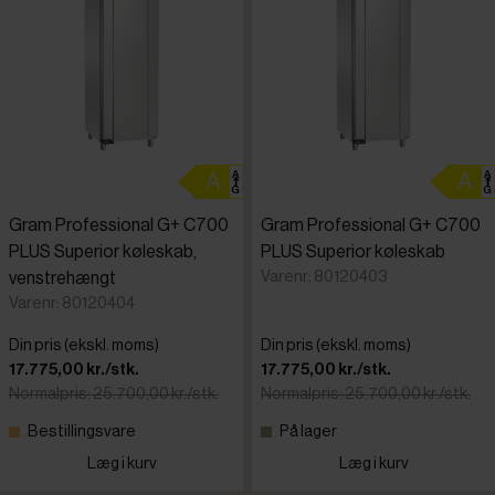
Standardsortering
Laveste pris
Højeste pris
Gram Professional G+ C700
Gram Professional G+ C700
Tilføjet for nylig
PLUS Superior køleskab,
PLUS Superior køleskab
Varenr: 80120403
venstrehængt
Varenr: 80120404
Varenr.
Din pris (ekskl. moms)
Din pris (ekskl. moms)
17.775,00 kr./stk.
17.775,00 kr./stk.
Normalpris: 25.700,00 kr./stk.
Normalpris: 25.700,00 kr./stk.
Bestillingsvare
På lager
Læg i kurv
Læg i kurv