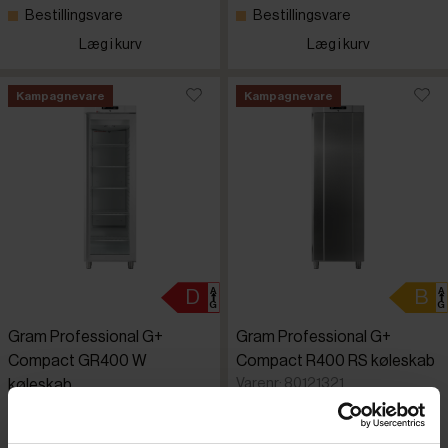
Bestillingsvare
Bestillingsvare
Læg i kurv
Læg i kurv
Kampagnevare
Kampagnevare
Gram Professional G+
Gram Professional G+
Compact GR400 W
Compact R400 RS køleskab
Varenr: 80121321
køleskab
Varenr: 80121324
Din pris (ekskl. moms)
Din pris (ekskl. moms)