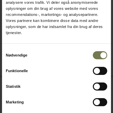
analysere vores trafik. Vi deler også anonymiserede
oplysninger om din brug af vores website med vores
recommendations-, marketings- og analysepartnere.
Vores partnere kan kombinere disse data med andre
Hobart AUPL
Hobart H615
oplysninger, som de har indsamlet fra din brug af deres
opvaskemaskine
opvaskemaskine
tjenester.
Varenr: 81410194
Varenr: 81410195
Din pris (ekskl. moms)
Din pris (ekskl. moms)
127.280,00 kr./stk.
52.370,00 kr./stk.
Samtykkevalg
Nødvendige
På lager
På lager
Læg i kurv
Læg i kurv
Funktionelle
Statistik
Marketing