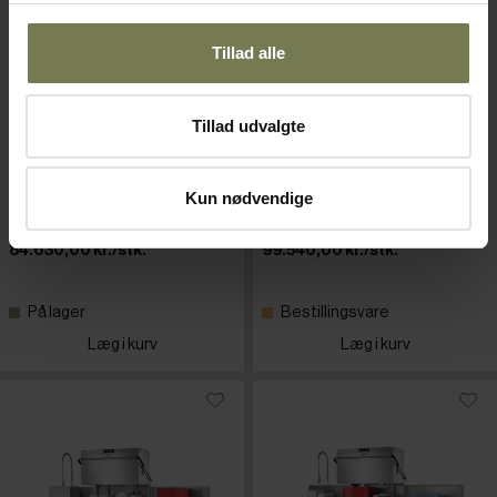
Tillad alle
Tillad udvalgte
Hobart AMX Vapo Stop
Hobart AMX-HL Vapo Stop
opvaskemaskine
opvaskemaskine
Varenr: 81410189
Varenr: 81410188
Kun nødvendige
Din pris (ekskl. moms)
Din pris (ekskl. moms)
84.630,00 kr./stk.
99.540,00 kr./stk.
På lager
Bestillingsvare
Læg i kurv
Læg i kurv