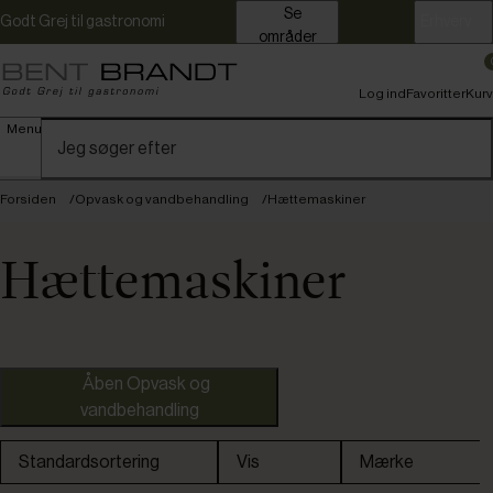
Se
Godt Grej til gastronomi
Erhverv
områder
Log ind
Favoritter
Kurv
Menu
Forsiden
Opvask og vandbehandling
Hættemaskiner
Hættemaskiner
Omtanke
Åben Opvask og
vandbehandling
Hobart
Standardsortering
Vis
Mærke
Stierlen