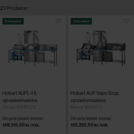
23 Produkter
Standardsortering
Omtanke
Omtanke
Laveste pris
Højeste pris
Tilføjet for nylig
Varenr.
Hobart AUPL-HL
Hobart AUP Vapo Stop
opvaskemaskine
opvaskemaskine
Varenr: 81410272
Varenr: 81410271
Din pris (ekskl. moms)
Din pris (ekskl. moms)
148.315,00 kr./stk.
153.220,00 kr./stk.