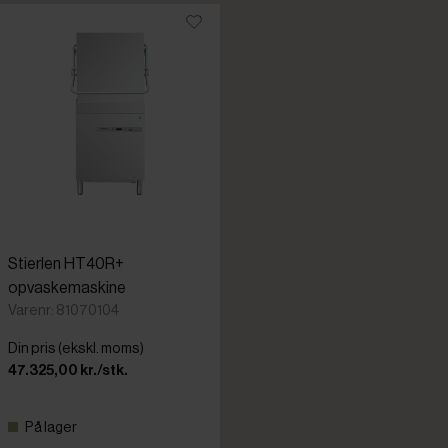
Stierlen HT40R+
opvaskemaskine
Varenr: 81070104
Din pris (ekskl. moms)
47.325,00 kr./stk.
På lager