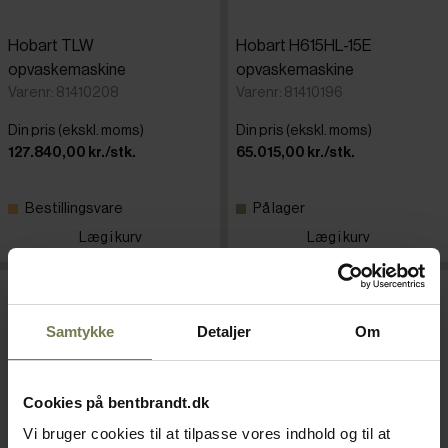
Hobart TLW
Hobart H615HL-15E
opvaskemaskine
opvaskemaskine
Varenr: 81410208
Varenr: 81410196
Din pris (ekskl. moms)
Din pris (ekskl. moms)
127.840,00 kr./stk.
65.015,00 kr./stk.
Bestillingsvare
På lager
Læg i kurv
Læg i kurv
Samtykke
Detaljer
Om
Cookies på bentbrandt.dk
Vi bruger cookies til at tilpasse vores indhold og til at