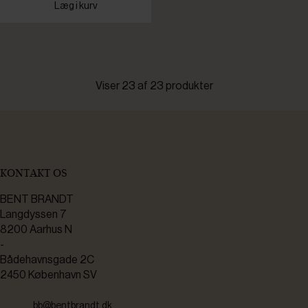
Læg i kurv
Viser 23 af 23 produkter
KONTAKT OS
BENT BRANDT
Langdyssen 7
8200 Aarhus N
-
Bådehavnsgade 2C
2450 København SV
bb@bentbrandt.dk