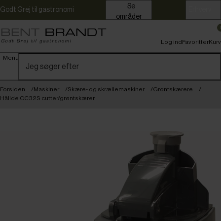
Se
Godt Grej til gastronomi
Erhverv
områder
Log ind
Favoritter
Kurv
Menu
Forsiden
Maskiner
Skære- og skrællemaskiner
Grøntskærere
Hällde CC32S cutter/grøntskærer