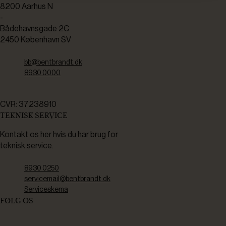
8200 Aarhus N
-
Bådehavnsgade 2C
2450 København SV
bb@bentbrandt.dk
8930 0000
CVR: 37238910
TEKNISK SERVICE
Kontakt os her hvis du har brug for
teknisk service.
8930 0250
servicemail@bentbrandt.dk
Serviceskema
FØLG OS