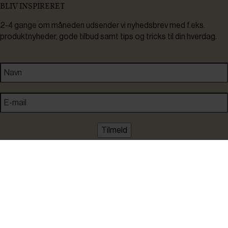
BLIV INSPIRERET
2-4 gange om måneden udsender vi nyhedsbrev med f.eks.
produktnyheder, gode tilbud samt tips og tricks til din hverdag.
Tilmeld
Ved tilmelding accepterer du at modtage nyheder, inspiration,
informationer og tilbud på varer inden for vores sortiment på e-
mail. Samtidig accepterer du persondatapolitikken. Du kan altid
framelde dig igen.