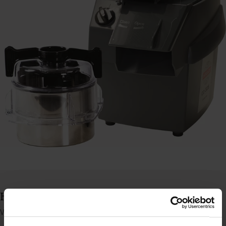
Hällde CC32S cutter/grøntskærer
Varenummer: 63585010