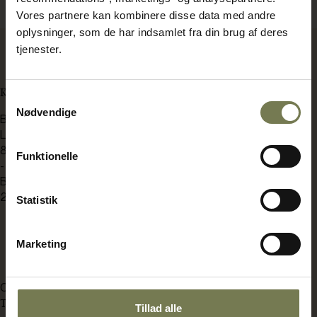
Viser 2 af 2 produkter
Vores partnere kan kombinere disse data med andre
oplysninger, som de har indsamlet fra din brug af deres
tjenester.
KONTAKT OS
Samtykkevalg
Nødvendige
BENT BRANDT
Langdyssen 7
8200 Aarhus N
Funktionelle
-
Bådehavnsgade 2C
2450 København SV
Statistik
bb@bentbrandt.dk
Marketing
8930 0000
CVR: 37238910
TEKNISK SERVICE
Tillad alle