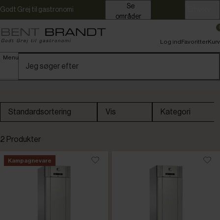
Se
Godt Grej til gastronomi
Erhverv
områder
Log ind
Favoritter
Kurv
Menu
Standardsortering
Vis
Kategori
2 Produkter
Kampagnevare
Kampagnevare
Fryseskab
Køleskab