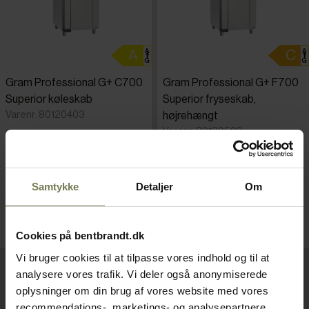
Standardsortering
Laveste pris
Gram Professional G+ C700
Gram Professional G+ F700
Superior køleskab
Superior fryseskab,
Højeste pris
Varenr: 80120403
højrehængt
Varenr: 80120503
Tilføjet for nylig
Din pris (ekskl. moms)
Din pris (ekskl. moms)
17.775,00 kr./stk.
29.900,00 kr./stk.
Samtykke
Detaljer
Om
Normalpris: 25.700,00 kr./stk.
Varenr.
På lager
På lager
Læg i kurv
Læg i kurv
Cookies på bentbrandt.dk
Vi bruger cookies til at tilpasse vores indhold og til at
analysere vores trafik. Vi deler også anonymiserede
oplysninger om din brug af vores website med vores
recommendations-, marketings- og analysepartnere.