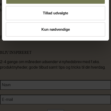
Kontakt os her hvis du har brug for
teknisk service.
Tillad udvalgte
8930 0250
servicemail@bentbrandt.dk
Kun nødvendige
Serviceskema
FØLG OS
BLIV INSPIRERET
2-4 gange om måneden udsender vi nyhedsbrev med f.eks.
produktnyheder, gode tilbud samt tips og tricks til din hverdag.