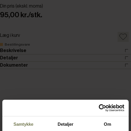
Din pris (ekskl. moms)
95,00 kr./stk.
Læg i kurv
Bestillingsvare
Beskrivelse
Detaljer
Dokumenter
Samtykke
Detaljer
Om