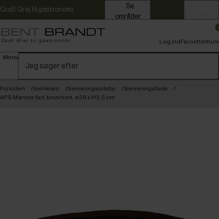
Se
Godt Grej til gastronomi
Erhverv
områder
Log ind
Favoritter
Kurv
Menu
Forsiden
Isenkram
Serveringsudstyr
Serveringsfade
APS Marone fad, brun/sort, ø28 x H3,5 cm