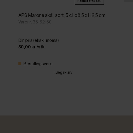
Pakker af 12 stk.
APS Marone skål, sort, 5 cl, ø8,5 x H2,5 cm
Varenr: 35162150
Din pris (ekskl. moms)
50,00 kr./stk.
Bestillingsvare
Læg i kurv