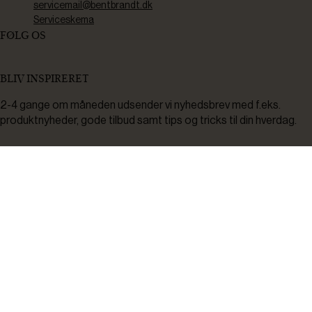
servicemail@bentbrandt.dk
Serviceskema
FØLG OS
BLIV INSPIRERET
2-4 gange om måneden udsender vi nyhedsbrev med f.eks.
produktnyheder, gode tilbud samt tips og tricks til din hverdag.
Tilmeld
Ved tilmelding accepterer du at modtage nyheder, inspiration,
informationer og tilbud på varer inden for vores sortiment på e-