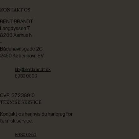
KONTAKT OS
BENT BRANDT
Langdyssen 7
8200 Aarhus N
-
Bådehavnsgade 2C
2450 København SV
bb@bentbrandt.dk
8930 0000
CVR: 37238910
TEKNISK SERVICE
Kontakt os her hvis du har brug for
teknisk service.
8930 0250