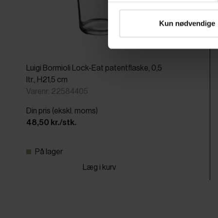
Kun nødvendige
Luigi Bormioli Lock-Eat patentflaske, 0,5
ltr., H21,5 cm
Varenr: 22584405
Din pris (ekskl. moms)
48,50 kr./stk.
På lager
Læg i kurv