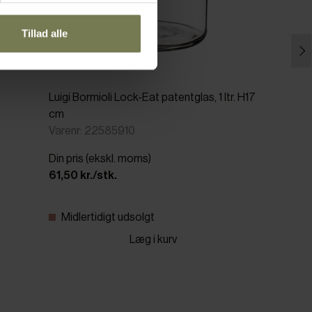
Tillad alle
Luigi Bormioli Lock-Eat patentglas, 1 ltr. H17
cm
Varenr: 22585910
Din pris (ekskl. moms)
61,50 kr./stk.
Midlertidigt udsolgt
Læg i kurv