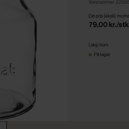
Varenummer: 2258
Din pris (ekskl. mom
79,00 kr./stk
Læg i kurv
På lager
r