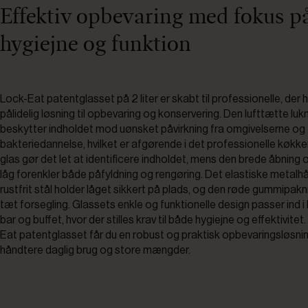
Effektiv opbevaring med fokus p
hygiejne og funktion
Lock-Eat patentglasset på 2 liter er skabt til professionelle, der h
pålidelig løsning til opbevaring og konservering. Den lufttætte luk
beskytter indholdet mod uønsket påvirkning fra omgivelserne og 
bakteriedannelse, hvilket er afgørende i det professionelle køkke
glas gør det let at identificere indholdet, mens den brede åbning 
låg forenkler både påfyldning og rengøring. Det elastiske metalh
rustfrit stål holder låget sikkert på plads, og den røde gummipakni
tæt forsegling. Glassets enkle og funktionelle design passer ind 
bar og buffet, hvor der stilles krav til både hygiejne og effektivite
Eat patentglasset får du en robust og praktisk opbevaringsløsnin
håndtere daglig brug og store mængder.