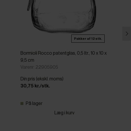
Pakker af 12 stk.
Bormioli Rocco patentglas, 0,5 ltr., 10 x 10 x
9,5 cm
Varenr: 22905905
Din pris (ekskl. moms)
30,75 kr./stk.
På lager
Læg i kurv