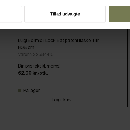
Tillad udvalgte
Luigi Bormioli Lock-Eat patentflaske, 1 ltr.,
H28 cm
Varenr: 22584410
Din pris (ekskl. moms)
62,00 kr./stk.
På lager
Læg i kurv