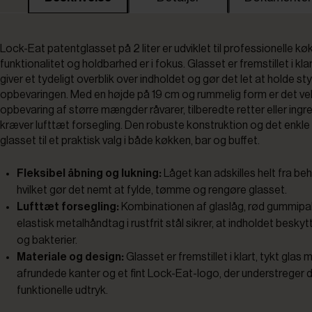
Lock-Eat patentglasset på 2 liter er udviklet til professionelle kø
funktionalitet og holdbarhed er i fokus. Glasset er fremstillet i klar
giver et tydeligt overblik over indholdet og gør det let at holde st
opbevaringen. Med en højde på 19 cm og rummelig form er det vel
opbevaring af større mængder råvarer, tilberedte retter eller ingre
kræver lufttæt forsegling. Den robuste konstruktion og det enkle
glasset til et praktisk valg i både køkken, bar og buffet.
Fleksibel åbning og lukning:
Låget kan adskilles helt fra be
hvilket gør det nemt at fylde, tømme og rengøre glasset.
Lufttæt forsegling:
Kombinationen af glaslåg, rød gummipa
elastisk metalhåndtag i rustfrit stål sikrer, at indholdet besky
og bakterier.
Materiale og design:
Glasset er fremstillet i klart, tykt glas 
afrundede kanter og et fint Lock-Eat-logo, der understreger 
funktionelle udtryk.