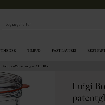
NYHEDER
TILBUD
FAST LAVPRIS
RESTPART
rmioli Lock-Eat patentglas, 2 ltr. H19 cm
Luigi B
patentgl