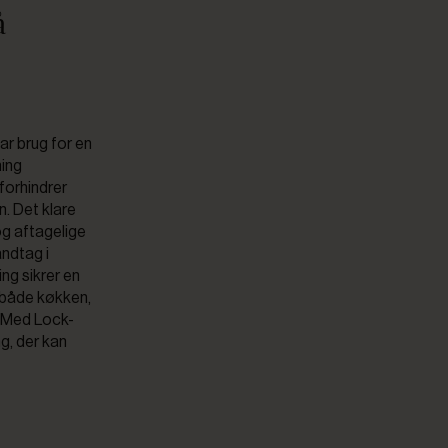
å
ar brug for en
ning
forhindrer
n. Det klare
og aftagelige
åndtag i
ng sikrer en
i både køkken,
t. Med Lock-
g, der kan