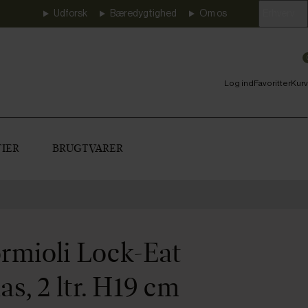
Udforsk
Bæredygtighed
Om os
Erhverv
Log ind
Favoritter
Kurv
IER
BRUGTVARER
ormioli Lock-Eat
as, 2 ltr. H19 cm