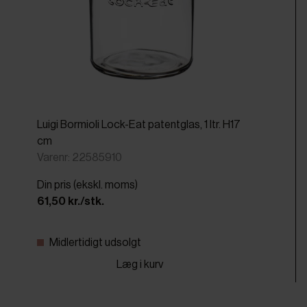
Luigi Bormioli Lock-Eat patentglas, 1 ltr. H17
cm
Varenr: 22585910
Din pris (ekskl. moms)
61,50 kr./stk.
Midlertidigt udsolgt
Læg i kurv