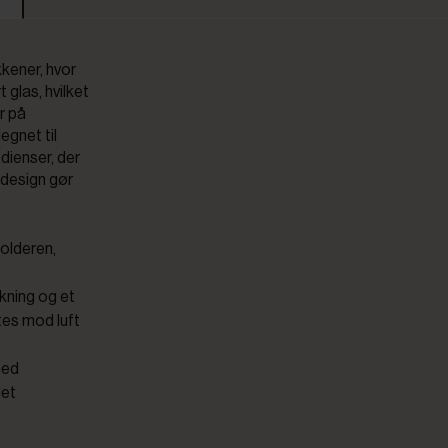
kkener, hvor
t glas, hvilket
yr på
egnet til
dienser, der
 design gør
holderen,
kning og et
ttes mod luft
med
det