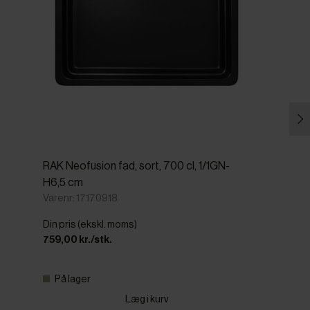
RAK Neofusion fad, sort, 700 cl, 1/1GN-
H6,5 cm
Varenr: 17170918
Din pris (ekskl. moms)
759,00 kr./stk.
På lager
Læg i kurv