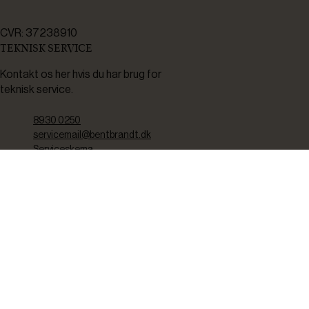
CVR: 37238910
TEKNISK SERVICE
Kontakt os her hvis du har brug for
teknisk service.
8930 0250
servicemail@bentbrandt.dk
Serviceskema
FØLG OS
BLIV INSPIRERET
2-4 gange om måneden udsender vi nyhedsbrev med f.eks.
produktnyheder, gode tilbud samt tips og tricks til din hverdag.