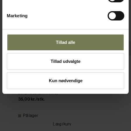
Marketing
Tillad alle
Pakker af 24 stk.
Tillad udvalgte
RAK Neofusion flad tallerken uden fane,
sort, ø15 cm
Kun nødvendige
Varenr: 11821001
Din pris (ekskl. moms)
35,00 kr./stk.
På lager
Læg i kurv