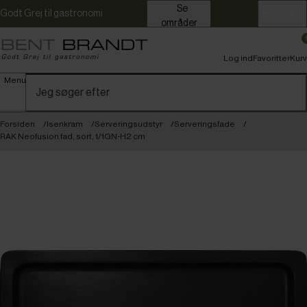
Se
Godt Grej til gastronomi
Erhverv
områder
Log ind
Favoritter
Kurv
Menu
Forsiden
Isenkram
Serveringsudstyr
Serveringsfade
RAK Neofusion fad, sort, 1/1GN-H2 cm