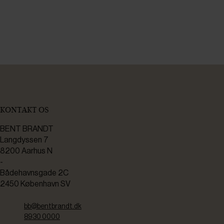
KONTAKT OS
BENT BRANDT
Langdyssen 7
8200 Aarhus N
-
Bådehavnsgade 2C
2450 København SV
bb@bentbrandt.dk
8930 0000