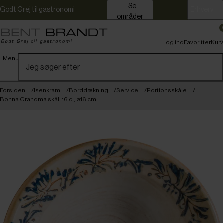
Se
Godt Grej til gastronomi
Erhverv
områder
Log ind
Favoritter
Kurv
Menu
Forsiden
Isenkram
Borddækning
Service
Portionsskåle
Bonna Grandma skål, 16 cl, ø16 cm