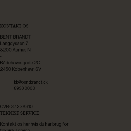
KONTAKT OS
BENT BRANDT
Langdyssen 7
8200 Aarhus N
-
Bådehavnsgade 2C
2450 København SV
bb@bentbrandt.dk
8930 0000
CVR: 37238910
TEKNISK SERVICE
Kontakt os her hvis du har brug for
teknisk service.