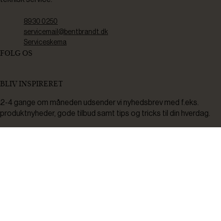
8930 0250
servicemail@bentbrandt.dk
Serviceskema
FØLG OS
BLIV INSPIRERET
2-4 gange om måneden udsender vi nyhedsbrev med f.eks.
produktnyheder, gode tilbud samt tips og tricks til din hverdag.
Tilmeld