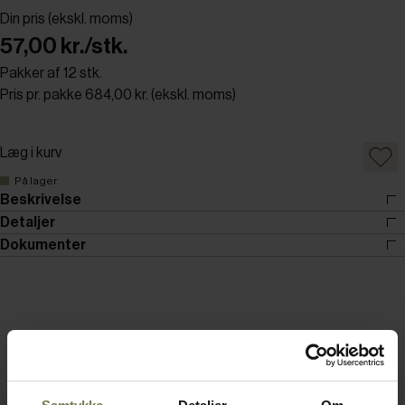
Din pris (ekskl. moms)
57,00 kr./stk.
Pakker af 12 stk.
Pris pr. pakke 684,00 kr. (ekskl. moms)
Læg i kurv
På lager
Beskrivelse
Detaljer
Dokumenter