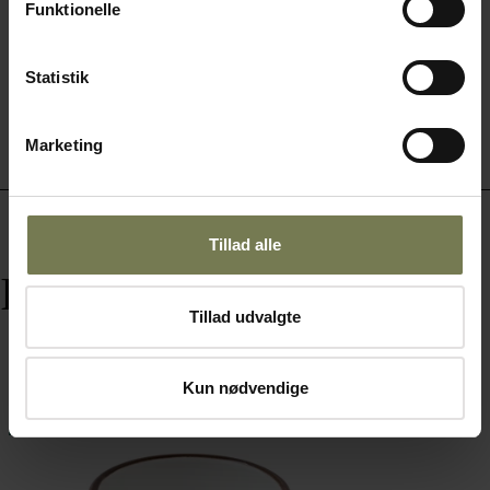
Funktionelle
Læg i kurv
Statistik
Marketing
Tillad alle
Relaterede varer
Tillad udvalgte
Kun nødvendige
Omtanke