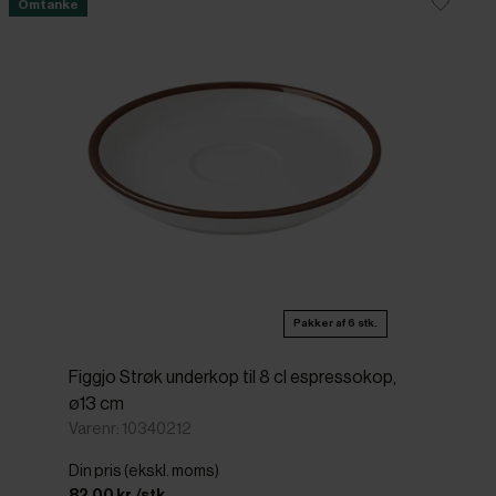
Omtanke
Pakker af 6 stk.
Figgjo Strøk underkop til 8 cl espressokop,
ø13 cm
Varenr: 10340212
Din pris (ekskl. moms)
82,00 kr./stk.