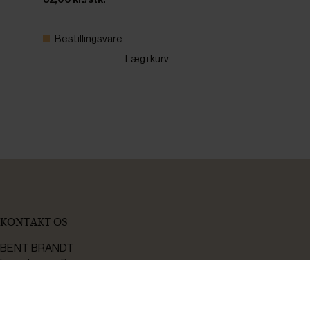
Bestillingsvare
Læg i kurv
KONTAKT OS
BENT BRANDT
Langdyssen 7
8200 Aarhus N
-
Bådehavnsgade 2C