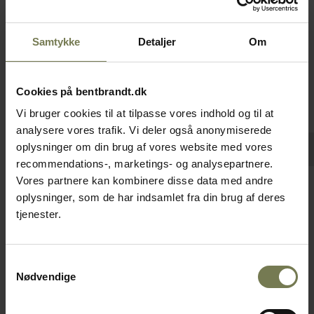
Samtykke
Detaljer
Om
Cookies på bentbrandt.dk
Vi bruger cookies til at tilpasse vores indhold og til at
analysere vores trafik. Vi deler også anonymiserede
oplysninger om din brug af vores website med vores
recommendations-, marketings- og analysepartnere.
Pakker af 6 stk.
Vores partnere kan kombinere disse data med andre
oplysninger, som de har indsamlet fra din brug af deres
Figgjo Strøk espressokop, 8 cl
tjenester.
Varenr: 10340108
Din pris (ekskl. moms)
Samtykkevalg
103,00 kr./stk.
Nødvendige
Bestillingsvare