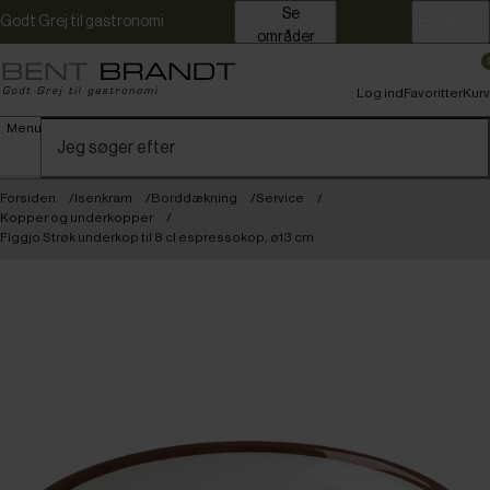
Se
Godt Grej til gastronomi
Erhverv
områder
Log ind
Favoritter
Kurv
Menu
Forsiden
Isenkram
Borddækning
Service
Kopper og underkopper
Figgjo Strøk underkop til 8 cl espressokop, ø13 cm