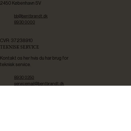
2450 København SV
bb@bentbrandt.dk
8930 0000
CVR: 37238910
TEKNISK SERVICE
Kontakt os her hvis du har brug for
teknisk service.
8930 0250
servicemail@bentbrandt.dk
Serviceskema
FØLG OS
BLIV INSPIRERET
2-4 gange om måneden udsender vi nyhedsbrev med f.eks.