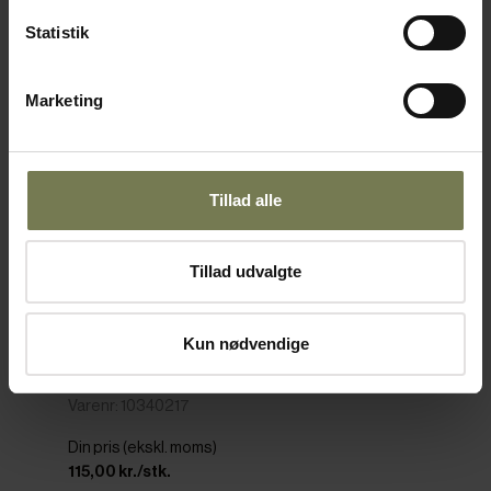
Omtanke
Statistik
Marketing
Tillad alle
Tillad udvalgte
Pakker af 6 stk.
Kun nødvendige
Figgjo Strøk underkop til 50 cl kop, ø17 cm
Varenr: 10340217
Din pris (ekskl. moms)
115,00 kr./stk.