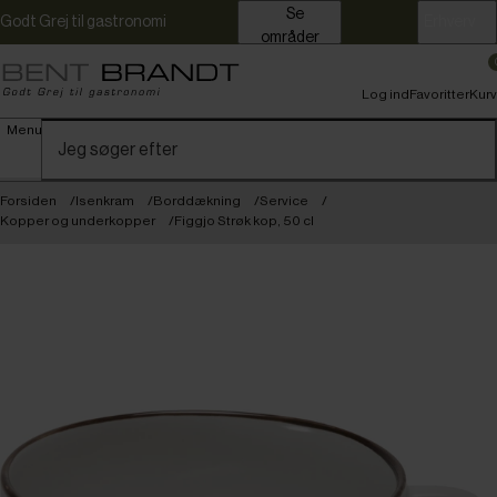
Se
Godt Grej til gastronomi
Erhverv
områder
Log ind
Favoritter
Kurv
Menu
Forsiden
Isenkram
Borddækning
Service
Kopper og underkopper
Figgjo Strøk kop, 50 cl