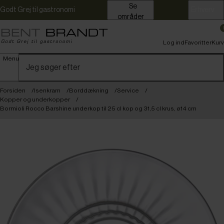
Se
Godt Grej til gastronomi
Erhverv
områder
Log ind
Favoritter
Kurv
Menu
Forsiden
Isenkram
Borddækning
Service
Kopper og underkopper
Bormioli Rocco Barshine underkop til 25 cl kop og 31,5 cl krus, ø14 cm