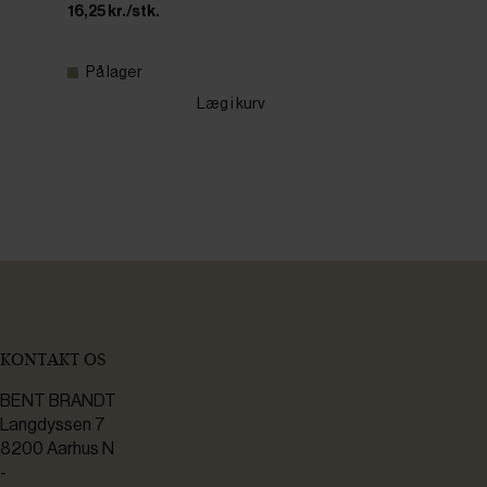
16,25 kr./stk.
På lager
Læg i kurv
KONTAKT OS
BENT BRANDT
Langdyssen 7
8200 Aarhus N
-