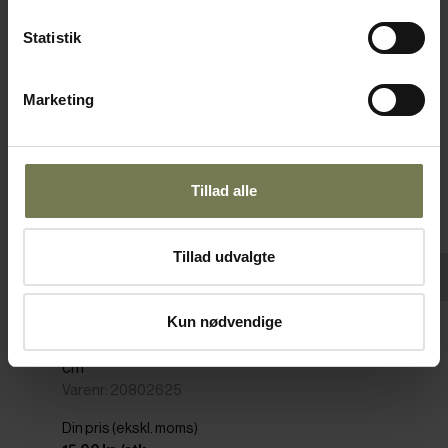
Statistik
Marketing
Tillad alle
Tillad udvalgte
Pakker af 12 stk.
Kun nødvendige
Bormioli Rocco Barshine kop, 25 cl, H8,6
cm
Varenr: 20802625
Din pris (ekskl. moms)