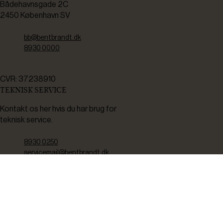
Bådehavnsgade 2C
2450 København SV
bb@bentbrandt.dk
8930 0000
CVR: 37238910
TEKNISK SERVICE
Kontakt os her hvis du har brug for
teknisk service.
8930 0250
servicemail@bentbrandt.dk
Serviceskema
FØLG OS
BLIV INSPIRERET