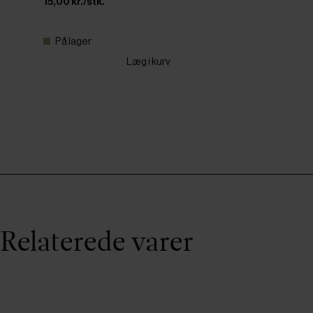
15,00 kr./stk.
På lager
Læg i kurv
Relaterede varer