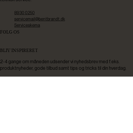
8930 0250
servicemail@bentbrandt.dk
Serviceskema
FØLG OS
BLIV INSPIRERET
2-4 gange om måneden udsender vi nyhedsbrev med f.eks.
produktnyheder, gode tilbud samt tips og tricks til din hverdag.
Tilmeld