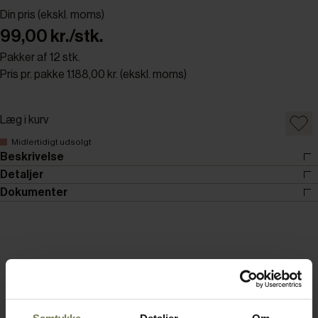
Din pris (ekskl. moms)
99,00 kr./stk.
Pakker af 12 stk.
Pris pr. pakke 1.188,00 kr. (ekskl. moms)
Læg i kurv
Midlertidigt udsolgt
Beskrivelse
Detaljer
Dokumenter