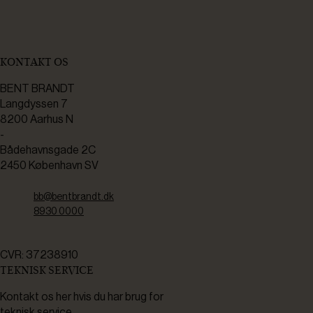
KONTAKT OS
BENT BRANDT
Langdyssen 7
8200 Aarhus N
-
Bådehavnsgade 2C
2450 København SV
bb@bentbrandt.dk
8930 0000
CVR: 37238910
TEKNISK SERVICE
Kontakt os her hvis du har brug for
teknisk service.