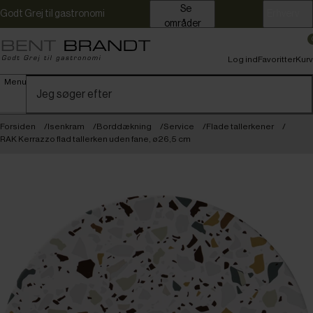
Se
Godt Grej til gastronomi
Erhverv
områder
Log ind
Favoritter
Kurv
Menu
Forsiden
Isenkram
Borddækning
Service
Flade tallerkener
RAK Kerrazzo flad tallerken uden fane, ø26,5 cm