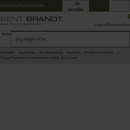
Se
Godt Grej til gastronomi
Erhverv
områder
Log ind
Favoritter
Kurv
Menu
Forsiden
Isenkram
Borddækning
Service
Flade tallerkener
Figgjo Pax Fade oval tallerken, sand, 30 x 13 cm