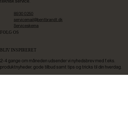
teknisk service.
8930 0250
servicemail@bentbrandt.dk
Serviceskema
FØLG OS
BLIV INSPIRERET
2-4 gange om måneden udsender vi nyhedsbrev med f.eks.
produktnyheder, gode tilbud samt tips og tricks til din hverdag.
Tilmeld