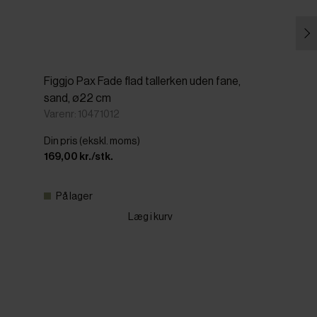
Figgjo Pax Fade flad tallerken uden fane,
sand, ø22 cm
Varenr: 10471012
Din pris (ekskl. moms)
169,00 kr./stk.
På lager
Læg i kurv