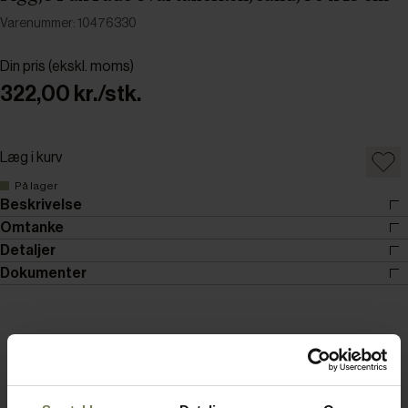
Varenummer: 10476330
Din pris (ekskl. moms)
322,00 kr./stk.
Læg i kurv
På lager
Beskrivelse
Omtanke
Detaljer
Dokumenter