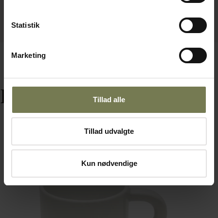
Statistik
Marketing
Relaterede varer
Tillad alle
Tillad udvalgte
Omtanke
Kun nødvendige