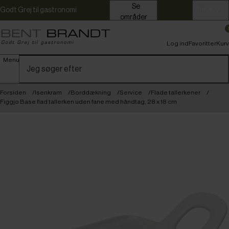
Se
Godt Grej til gastronomi
Erhverv
områder
Log ind
Favoritter
Kurv
Menu
Forsiden
Isenkram
Borddækning
Service
Flade tallerkener
Figgjo Base flad tallerken uden fane med håndtag, 28 x 18 cm