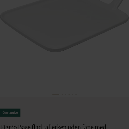
Omtanke
Figgjo Base flad tallerken uden fane med