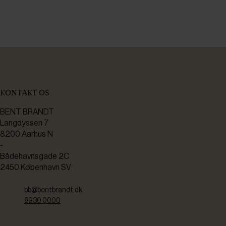
KONTAKT OS
BENT BRANDT
Langdyssen 7
8200 Aarhus N
-
Bådehavnsgade 2C
2450 København SV
bb@bentbrandt.dk
8930 0000