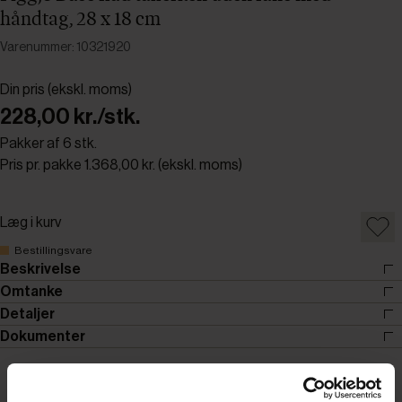
håndtag, 28 x 18 cm
Varenummer: 10321920
Din pris (ekskl. moms)
228,00 kr./stk.
Pakker af 6 stk.
Pris pr. pakke 1.368,00 kr. (ekskl. moms)
Læg i kurv
Bestillingsvare
Beskrivelse
Omtanke
Detaljer
Dokumenter