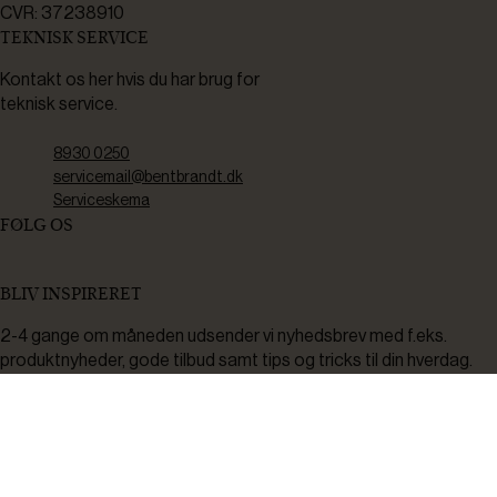
CVR: 37238910
TEKNISK SERVICE
Kontakt os her hvis du har brug for
teknisk service.
8930 0250
servicemail@bentbrandt.dk
Serviceskema
FØLG OS
BLIV INSPIRERET
2-4 gange om måneden udsender vi nyhedsbrev med f.eks.
produktnyheder, gode tilbud samt tips og tricks til din hverdag.