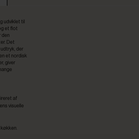
 udviklet til
g et flot
r den
ter. Det
udtryk, der
en et nordisk
er, giver
 mange
ireret af
ens visuelle
 køkken.