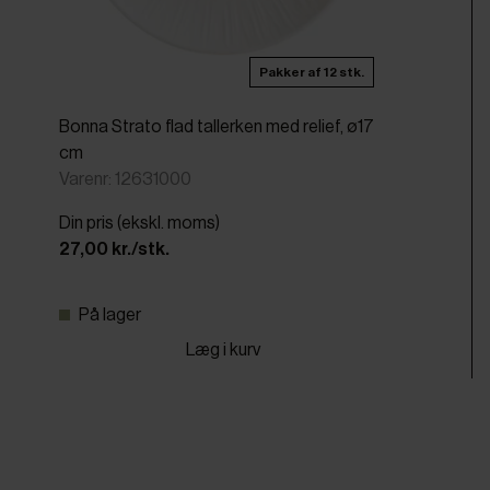
Pakker af 12 stk.
Bonna Strato flad tallerken med relief, ø17
cm
Varenr: 12631000
Din pris (ekskl. moms)
27,00 kr./stk.
På lager
Læg i kurv