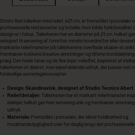
Strato flad tallerken med relief, ø21 cm, er fremstillet i porcelæn og
professionelle restauranter og hoteller, hvor både funktionalitet o
design er i fokus. Tallerkenen har en diameter på 21 cm, hvilket gø
velegnet til servering af forretter, mindre hovedretter eller desser
markante reliefmønster på tallerkenens overflade skaber et unikt 
fremhæver kokkens kreative anretninger og tilfører borddækning
præg. Den hvide farve og de fine linjer i relieffet, inspireret af irislinj
tallerkenen et diskret, men iøjnefaldende udtryk, der passer ind i
forskellige serveringskoncepter.
Design: Skandinavisk, designet af Studio Tecnico Abert
Reliefdetaljer:
Tallerkenen har et markant reliefmønster insp
irislinjer, hvilket gør hver servering unik og fremhæver anretning
udtryk.
Materiale:
Fremstillet i porcelæn, der sikrer holdbarhed og
modstandsdygtighed over for daglig brug i det professionelle