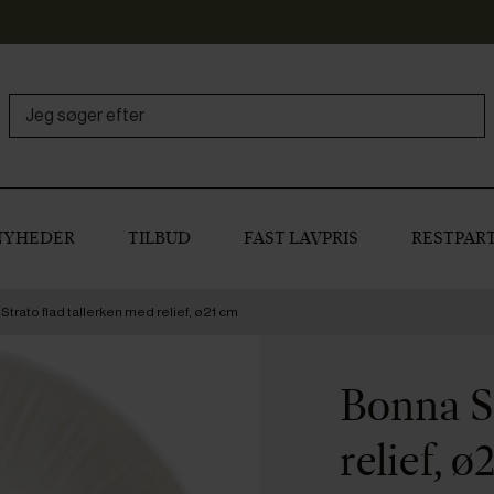
NYHEDER
TILBUD
FAST LAVPRIS
RESTPART
trato flad tallerken med relief, ø21 cm
Bonna St
relief, ø