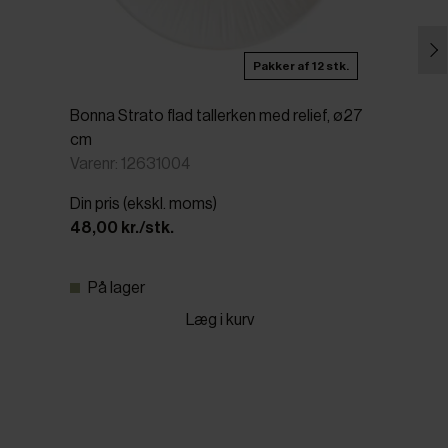
Pakker af 12 stk.
Bonna Strato flad tallerken med relief, ø27
cm
Varenr: 12631004
Din pris (ekskl. moms)
48,00 kr./stk.
På lager
Læg i kurv