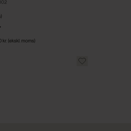
002
s)
.
0 kr. (ekskl. moms)