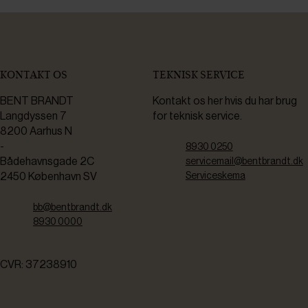
KONTAKT OS
TEKNISK SERVICE
BENT BRANDT
Kontakt os her hvis du har brug
Langdyssen 7
for teknisk service.
8200 Aarhus N
-
8930 0250
Bådehavnsgade 2C
servicemail@bentbrandt.dk
2450 København SV
Serviceskema
bb@bentbrandt.dk
8930 0000
CVR: 37238910