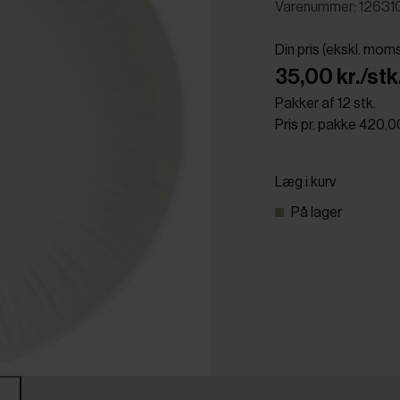
Varenummer: 12631
Din pris (ekskl. mom
35,00 kr./stk
Pakker af 12 stk.
Pris pr. pakke 420,0
Læg i kurv
På lager
r