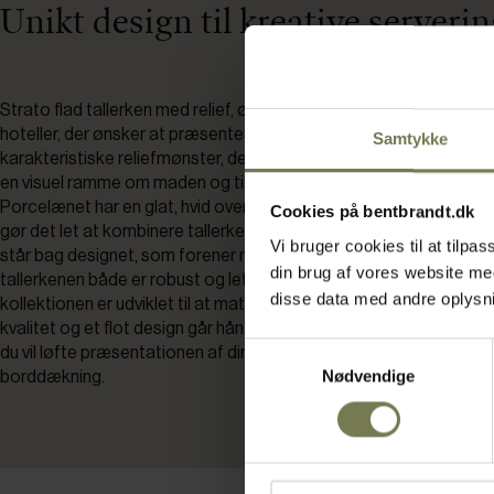
Unikt design til kreative serveri
Strato flad tallerken med relief, ø21 cm, er et oplagt valg for rest
hoteller, der ønsker at præsentere retter med et personligt og flo
Samtykke
karakteristiske reliefmønster, der løber fra midten og ud mod ka
en visuel ramme om maden og tiltrækker opmærksomhed til anre
Porcelænet har en glat, hvid overflade, der fremhæver farverne i 
Cookies på bentbrandt.dk
gør det let at kombinere tallerkenen med andet service. Studio T
Vi bruger cookies til at tilp
står bag designet, som forener nordisk minimalisme med funktiona
din brug af vores website m
tallerkenen både er robust og let at håndtere i en travl hverdag. S
disse data med andre oplysnin
kollektionen er udviklet til at matche kravene i det professionelle
kvalitet og et flot design går hånd i hånd. Tallerkenen er derfor et 
Samtykkevalg
du vil løfte præsentationen af dine retter og skabe en ensartet, st
Nødvendige
borddækning.