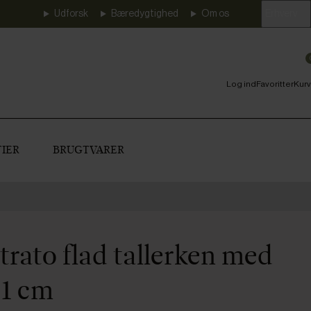
Udforsk
Bæredygtighed
Om os
Erhverv
Log ind
Favoritter
Kurv
IER
BRUGTVARER
rato flad tallerken med
21 cm