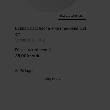
Pakker af 12 stk.
Bonna Strato flad tallerken med relief, ø21
cm
Varenr: 12631002
Din pris (ekskl. moms)
35,00 kr./stk.
På lager
Læg i kurv