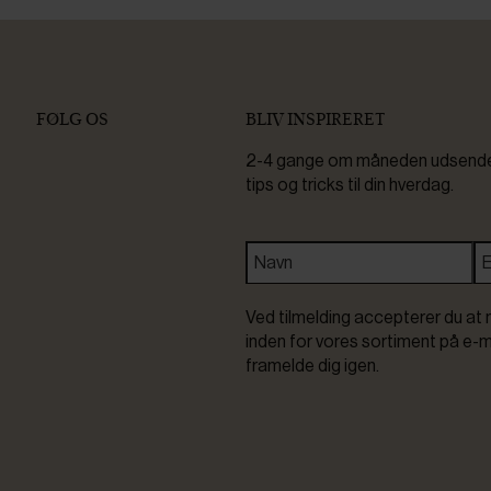
FØLG OS
BLIV INSPIRERET
2-4 gange om måneden udsender 
tips og tricks til din hverdag.
Ved tilmelding accepterer du at 
inden for vores sortiment på e-m
framelde dig igen.