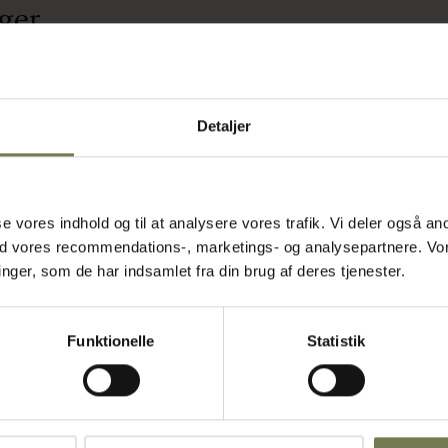
nger
auranter og
t udtryk. Det
Detaljer
nten, skaber
tningen.
råvarerne og
ecnico Abert
asse vores indhold og til at analysere vores trafik. Vi deler også
litet, så
ed vores recommendations-, marketings- og analysepartnere. Vo
trato-
ger, som de har indsamlet fra din brug af deres tjenester.
 køkken, hvor
godt valg, når
ilfuld
Funktionelle
Statistik