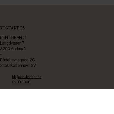
KONTAKT OS
BENT BRANDT
Langdyssen 7
8200 Aarhus N
-
Bådehavnsgade 2C
2450 København SV
bb@bentbrandt.dk
8930 0000
CVR: 37238910
TEKNISK SERVICE
Kontakt os her hvis du har brug for