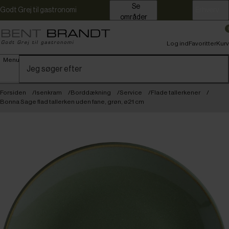
Se
Godt Grej til gastronomi
Erhverv
områder
Log ind
Favoritter
Kurv
Menu
Forsiden
Isenkram
Borddækning
Service
Flade tallerkener
Bonna Sage flad tallerken uden fane, grøn, ø21 cm