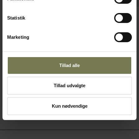
Pakker af 6 stk.
Statistik
Bonna Sage kop, grøn, 23 cl
Varenr: 12440109
Marketing
Din pris (ekskl. moms)
32,00 kr./stk.
Tillad alle
På lager
Læg i kurv
Tillad udvalgte
Kun nødvendige