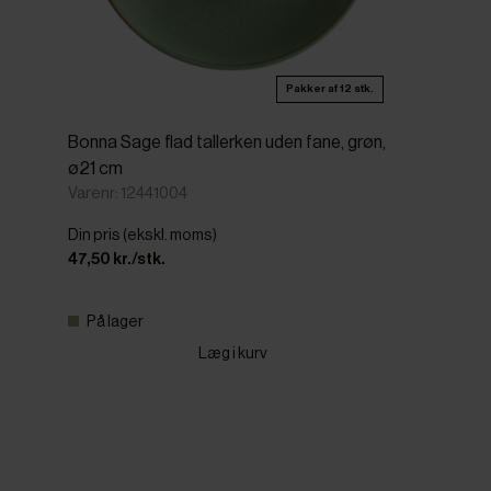
Pakker af 12 stk.
Bonna Sage flad tallerken uden fane, grøn,
ø21 cm
Varenr: 12441004
Din pris (ekskl. moms)
47,50 kr./stk.
På lager
Læg i kurv