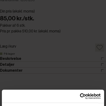
Varenummer: 12601200
Din pris (ekskl. moms)
85,00 kr./stk.
Pakker af 6 stk.
Pris pr. pakke 510,00 kr. (ekskl. moms)
Læg i kurv
På lager
Beskrivelse
Detaljer
Dokumenter