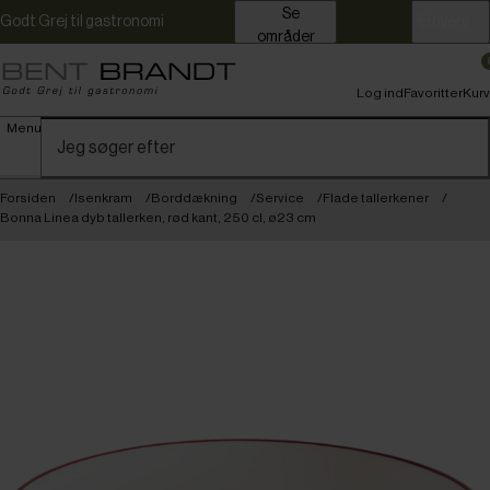
Se
Godt Grej til gastronomi
Erhverv
områder
Log ind
Favoritter
Kurv
Menu
Forsiden
Isenkram
Borddækning
Service
Flade tallerkener
Bonna Linea dyb tallerken, rød kant, 250 cl, ø23 cm