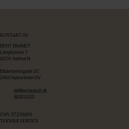
KONTAKT OS
BENT BRANDT
Langdyssen 7
8200 Aarhus N
-
Bådehavnsgade 2C
2450 København SV
bb@bentbrandt.dk
8930 0000
CVR: 37238910
TEKNISK SERVICE