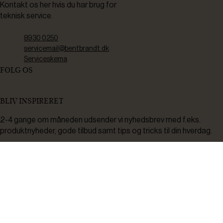
Kontakt os her hvis du har brug for
teknisk service.
8930 0250
servicemail@bentbrandt.dk
Serviceskema
FØLG OS
BLIV INSPIRERET
2-4 gange om måneden udsender vi nyhedsbrev med f.eks.
produktnyheder, gode tilbud samt tips og tricks til din hverdag.
Tilmeld